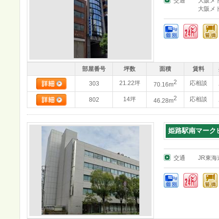
交通
大阪メ
大阪メ
部屋番号
坪数
面積
賃料
2
21.22坪
応相談
303
70.16m
2
14坪
応相談
802
46.28m
姫路駅南マーク
交通
JR東