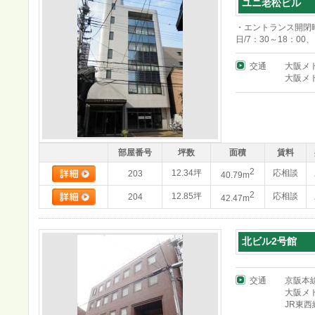
ユニ老松ビル
・エントランス開閉時
日/7：30～18：00
交通
大阪メ
大阪メ
部屋番号
坪数
面積
賃料
2
12.34坪
応相談
203
40.79m
2
12.85坪
応相談
204
42.47m
北ビル2号館
交通
京阪本
大阪メ
JR東西