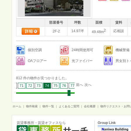
部屋番号
坪数
面積
賃料
2
14.97坪
応相談
2F-2
49.48m
個別空調
24時間使用可
機械警備
OAフロアー
光ファイバー
男女別ト
812 件の物件が見つかりました。
前へ
次へ
69
70
71
72
73
74
75
76
77
78
79
80
81
82
ホーム
｜
物件検索
｜
物件一覧
｜
よくあるご質問
｜
会社概要
｜
物件リクエスト・お問
賃貸事務所・賃貸オフィスなら
Group Link