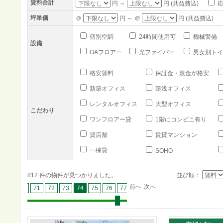
賃料合計
円 ～
円 (共益費込)
応
坪単価
＠
円 ～ ＠
円 (共益費込)
個別空調
24時間使用可
機械警備
設備
OAフロアー
光ファイバー
男女別トイ
格安賃料
保証金・敷金が格安
新築オフィス
築浅オフィス
レンタルオフィス
大型オフィス
こだわり
ワンフロアー貸
1階にコンビニ有り
貸店舗
賃貸マンション
一棟貸
SOHO
812 件の物件が見つかりました。
並び順：
前へ
次へ
69
70
71
72
73
74
75
76
77
78
79
80
81
82