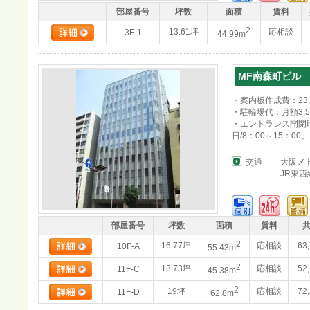
部屋番号
坪数
面積
賃料
2
13.61坪
応相談
3F-1
44.99m
MF南森町ビル
・案内板作成費：23,
・駐輪場代：月額3,5
・エントランス開閉時
日/8：00～15：00
交通
大阪メ
JR東
部屋番号
坪数
面積
賃料
2
16.77坪
応相談
63
10F-A
55.43m
2
13.73坪
応相談
52
11F-C
45.38m
2
19坪
応相談
72
11F-D
62.8m