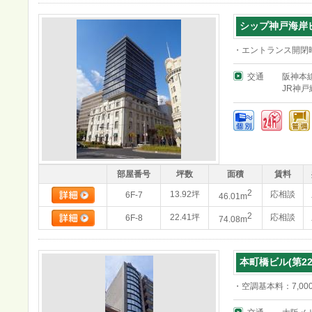
シップ神戸海岸
・エントランス開閉時間
交通
阪神本
JR神
部屋番号
坪数
面積
賃料
2
13.92坪
応相談
6F-7
46.01m
2
22.41坪
応相談
6F-8
74.08m
本町橋ビル(第2
・空調基本料：7,00