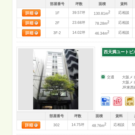
部屋番号
坪数
面積
賃料
2
39.57坪
応相談
1F
130.81m
2
23.68坪
応相談
2F
78.28m
2
14.02坪
応相談
3F-2
46.34m
西天満ユートビ
交通
大阪メ
大阪メ
JR東
部屋番号
坪数
面積
賃料
2
14.75坪
応相談
5
302
48.76m