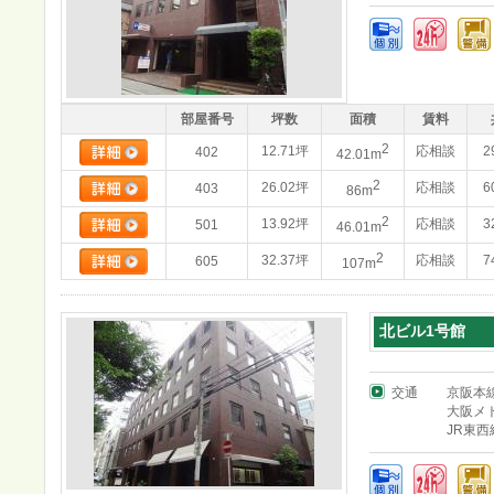
部屋番号
坪数
面積
賃料
2
12.71坪
応相談
2
402
42.01m
2
26.02坪
応相談
6
403
86m
2
13.92坪
応相談
3
501
46.01m
2
32.37坪
応相談
7
605
107m
北ビル1号館
交通
京阪本
大阪メ
JR東