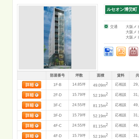
ルセオン博労町
交通
大阪メ
大阪メ
大阪メ
部屋番号
坪数
面積
賃料
2
14.85坪
応相談
29
1F-B
49.09m
2
15.79坪
応相談
31
2F-D
52.19m
2
24.55坪
応相談
49
3F-C
81.15m
2
15.79坪
応相談
31
3F-D
52.19m
2
24.55坪
応相談
49
4F-C
81.15m
2
15.79坪
応相談
31
4F-D
52.19m