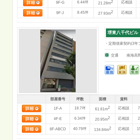
2
6.44坪
応相談
9F-G
21.28m
2
8.45坪
応相談
9F-J
27.93m
堺東八千代ビル
・定期借家契約(3年
交通
南海高
部屋番号
坪数
面積
賃料
2
18.7坪
応相談
1F-A
61.81m
2
6.34坪
応相談
4F-E
20.95m
2
40.79坪
応相談
1
8F-ABCD
134.84m