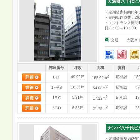
天満橋八千代ビ
・定期借家契約(3年
・案内板作成費：26,
・エントランス開閉時
日/8：00～18：00
交通
大阪メ
部屋番号
坪数
面積
賃料
2
49.92坪
応相談
18
B1F
165.02m
2
16.36坪
応相談
62
1F-AB
54.08m
2
5.21坪
応相談
19
1F-C
17.22m
2
6.58坪
応相談
25
6F-D
21.75m
ナンバ八千代ビ
・定期借家契約(3年)