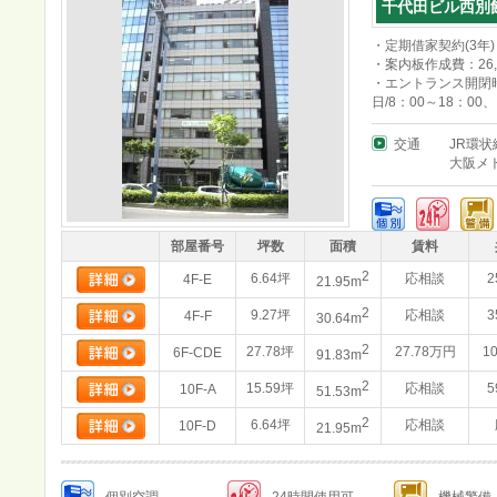
千代田ビル西別
・定期借家契約(3年)
・案内板作成費：26,
・エントランス開閉時
日/8：00～18：00
交通
JR環状
大阪メ
部屋番号
坪数
面積
賃料
2
6.64坪
応相談
2
4F-E
21.95m
2
9.27坪
応相談
3
4F-F
30.64m
2
27.78坪
27.78万円
1
6F-CDE
91.83m
2
15.59坪
応相談
5
10F-A
51.53m
2
6.64坪
応相談
10F-D
21.95m