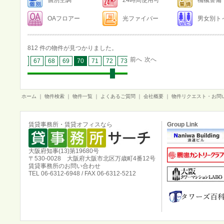
個別空調
24時間使用可
機械警備
OAフロアー
光ファイバー
男女別ト
812 件の物件が見つかりました。
前へ
次へ
65
66
67
68
69
70
71
72
73
74
75
76
77
78
79
ホーム
｜
物件検索
｜
物件一覧
｜
よくあるご質問
｜
会社概要
｜
物件リクエスト・お問
賃貸事務所・賃貸オフィスなら
Group Link
大阪府知事(13)第19680号
〒530-0028 大阪府大阪市北区万歳町4番12号
賃貸事務所のお問い合わせ
TEL 06-6312-6948 / FAX 06-6312-5212