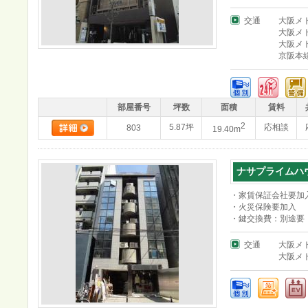
交通
大阪メ
大阪メ
大阪メ
京阪本
部屋番号
坪数
面積
賃料
2
5.87坪
応相談
803
19.40m
ナサプライムハウ
・家賃保証会社要加
・火災保険要加入
・鍵交換費：別途要
交通
大阪メ
大阪メ