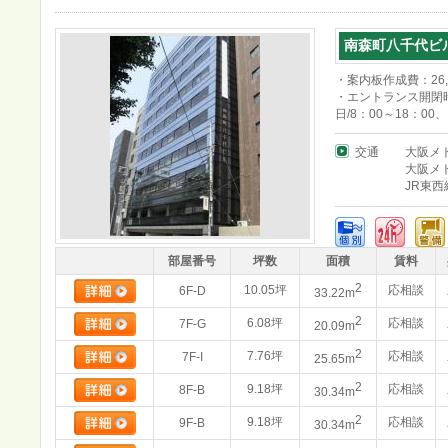
南森町八千代ビ
・案内板作成費：26,
・エントランス開閉時
日/8：00～18：00
交通
大阪メ
大阪メ
JR東
部屋番号
坪数
面積
賃料
2
10.05坪
応相談
6F-D
33.22m
2
6.08坪
応相談
7F-G
20.09m
2
7.76坪
応相談
7F-I
25.65m
2
9.18坪
応相談
8F-B
30.34m
2
9.18坪
応相談
9F-B
30.34m