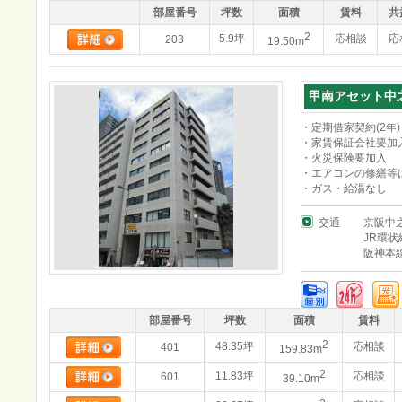
部屋番号
坪数
面積
賃料
共
2
5.9坪
応相談
応
203
19.50m
甲南アセット中
・定期借家契約(2年)
・家賃保証会社要加
・火災保険要加入
・エアコンの修繕等
・ガス・給湯なし
交通
京阪中
JR環状
阪神本
部屋番号
坪数
面積
賃料
2
48.35坪
応相談
401
159.83m
2
11.83坪
応相談
601
39.10m