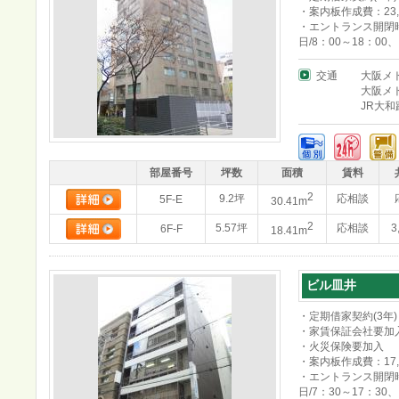
・案内板作成費：23,
・エントランス開閉時
日/8：00～18：00
交通
大阪メ
大阪メ
JR大和
部屋番号
坪数
面積
賃料
2
9.2坪
応相談
5F-E
30.41m
2
5.57坪
応相談
3
6F-F
18.41m
ビル皿井
・定期借家契約(3年)
・家賃保証会社要加
・火災保険要加入
・案内板作成費：17,
・エントランス開閉時
日/7：30～17：30