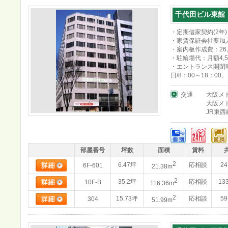
千代田ビル東館
・定期借家契約(2年)
・家賃保証会社要加
・案内板作成費：26,
・駐輪場代：月額4,5
・エントランス開閉時
日/8：00～18：00
交通
大阪メ
大阪メ
JR東
部屋番号
坪数
面積
賃料
2
6.47坪
応相談
24
6F-601
21.38m
2
35.2坪
応相談
13
10F-B
116.36m
2
15.73坪
応相談
59
304
51.99m