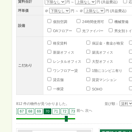
賃料合計
円 ～
円 (共益費込)
応
坪単価
＠
円 ～ ＠
円 (共益費込)
個別空調
24時間使用可
機械警備
設備
OAフロアー
光ファイバー
男女別トイ
格安賃料
保証金・敷金が格安
新築オフィス
築浅オフィス
レンタルオフィス
大型オフィス
こだわり
ワンフロアー貸
1階にコンビニ有り
貸店舗
賃貸マンション
一棟貸
SOHO
812 件の物件が見つかりました。
並び順：
前へ
次へ
65
66
67
68
69
70
71
72
73
74
75
76
77
78
79