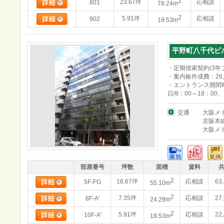
2
23.67坪
応相談
801
78.24m
2
5.91坪
応相談
902
19.53m
平野町八千代ビ
・定期借家契約(3年
・案内板作成費：26,
・エントランス開閉時
日/8：00～18：00
交通
大阪メ
京阪本
大阪メ
部屋番号
坪数
面積
賃料
2
16.67坪
応相談
63
5F-FG
55.10m
2
7.35坪
応相談
27
8F-A'
24.29m
2
5.91坪
応相談
22
10F-A'
19.53m