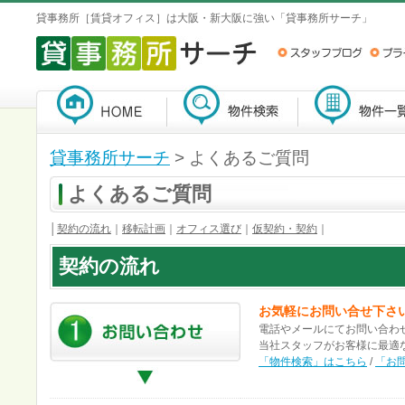
貸事務所［賃貸オフィス］は大阪・新大阪に強い「貸事務所サーチ」
貸事務所サーチ
> よくあるご質問
よくあるご質問
│
契約の流れ
｜
移転計画
｜
オフィス選び
｜
仮契約・契約
｜
契約の流れ
お気軽にお問い合せ下さ
電話やメールにてお問い合わ
当社スタッフがお客様に最適
「物件検索」はこちら
/
「お