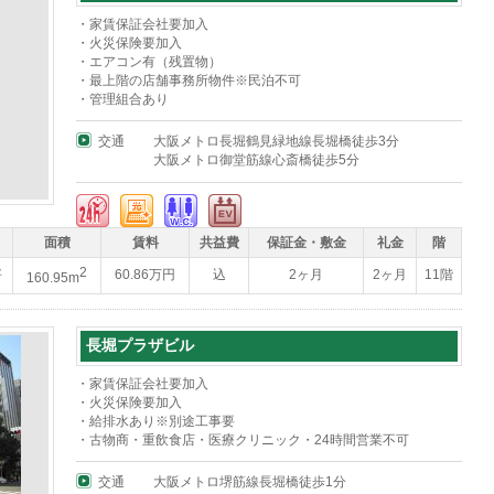
・家賃保証会社要加入
・火災保険要加入
・エアコン有（残置物）
・最上階の店舗事務所物件※民泊不可
・管理組合あり
交通
大阪メトロ長堀鶴見緑地線長堀橋徒歩3分
大阪メトロ御堂筋線心斎橋徒歩5分
面積
賃料
共益費
保証金・敷金
礼金
階
2
坪
60.86万円
込
2ヶ月
2ヶ月
11階
160.95m
長堀プラザビル
・家賃保証会社要加入
・火災保険要加入
・給排水あり※別途工事要
・古物商・重飲食店・医療クリニック・24時間営業不可
交通
大阪メトロ堺筋線長堀橋徒歩1分