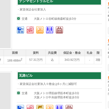
テンマセントラルビル
・家賃保証会社要加入
交通
大阪メトロ谷町線南森町徒歩3分
面積
賃料
共益費
保証金・敷金
礼金
階
2
坪
57.31万円
込
343.92万円
3階
-
189.488m
瓦路ビル
・家賃保証会社要加入※敷金は6ヶ月に減額可
交通
大阪メトロ堺筋線堺筋本町徒歩3分
大阪メトロ中央線堺筋本町徒歩3分