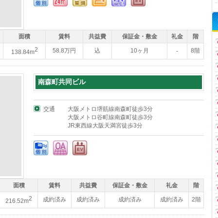
面積
賃料
共益費
保証金・敷金
礼金
階
2
58.8万円
込
10ヶ月
8階
-
138.84m
南森町共同ビル
交通
大阪メトロ堺筋線南森町徒歩3分
大阪メトロ谷町線南森町徒歩3分
JR東西線大阪天満宮徒歩3分
面積
賃料
共益費
保証金・敷金
礼金
階
2
成約済み
成約済み
成約済み
成約済み
2階
216.52m