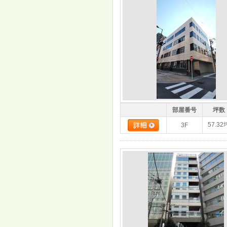
部屋番号
坪数
57.32
3F