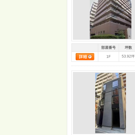
部屋番号
坪数
53.92坪
1F