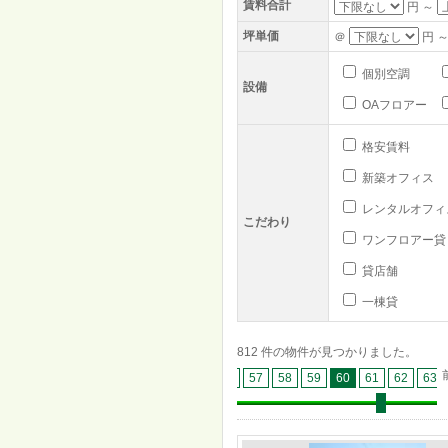
賃料合計
円 ～
坪単価
＠
円 ～
個別空調
設備
OAフロアー
格安賃料
新築オフィス
レンタルオフィ
こだわり
ワンフロアー貸
貸店舗
一棟貸
812 件の物件が見つかりました。
8
49
50
51
52
53
54
55
56
57
58
59
60
61
62
63