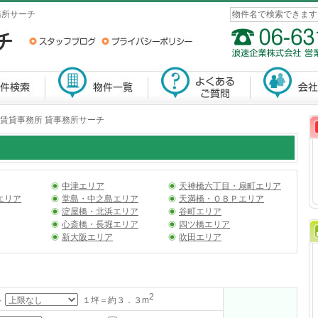
務所サーチ
 賃貸事務所 貸事務所サーチ
中津エリア
天神橋六丁目・扇町エリア
エリア
堂島・中之島エリア
天満橋・ＯＢＰエリア
淀屋橋・北浜エリア
谷町エリア
心斎橋・長堀エリア
四ツ橋エリア
新大阪エリア
吹田エリア
2
～
１坪＝約３．３m