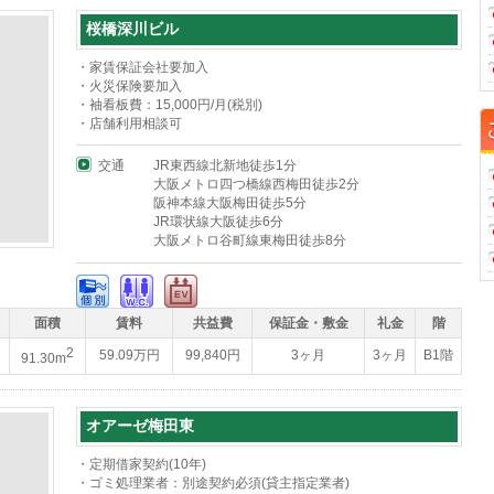
桜橋深川ビル
・家賃保証会社要加入
・火災保険要加入
・袖看板費：15,000円/月(税別)
・店舗利用相談可
交通
JR東西線北新地徒歩1分
大阪メトロ四つ橋線西梅田徒歩2分
阪神本線大阪梅田徒歩5分
JR環状線大阪徒歩6分
大阪メトロ谷町線東梅田徒歩8分
面積
賃料
共益費
保証金・敷金
礼金
階
2
59.09万円
99,840円
3ヶ月
3ヶ月
B1階
91.30m
オアーゼ梅田東
・定期借家契約(10年)
・ゴミ処理業者：別途契約必須(貸主指定業者)