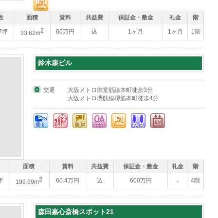
数
面積
賃料
共益費
保証金・敷金
礼金
階
2
17坪
60万円
込
1ヶ月
1ヶ月
1階
33.62m
鈴木康ビル
交通
大阪メトロ御堂筋線本町徒歩3分
大阪メトロ堺筋線堺筋本町徒歩4分
面積
賃料
共益費
保証金・敷金
礼金
階
2
坪
60.4万円
込
600万円
4階
-
199.69m
森田嘉心斎橋スポット21