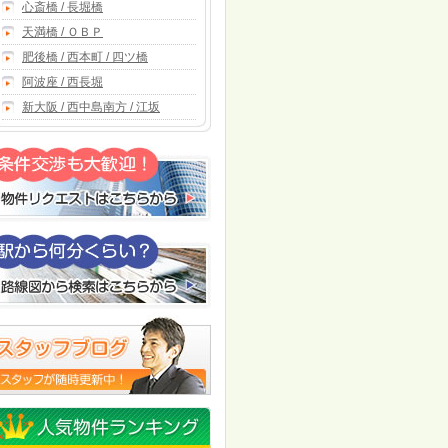
心斎橋 / 長堀橋
天満橋 / ＯＢＰ
肥後橋 / 西本町 / 四ツ橋
阿波座 / 西長堀
新大阪 / 西中島南方 / 江坂
9
80
81
82