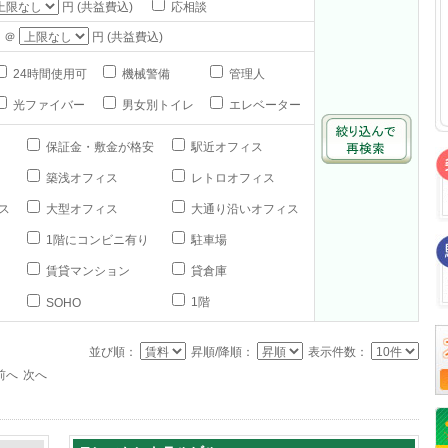
円 (共益費込)
応相談
 ＠
円 (共益費込)
24時間使用可
機械警備
管理人
光ファイバー
男女別トイレ
エレベーター
保証金・敷金が格安
駅近オフィス
築浅オフィス
レトロオフィス
ス
大型オフィス
大通り沿いオフィス
1階にコンビニ有り
駐車場
賃貸マンション
貸倉庫
1階
SOHO
並び順：
昇順/降順：
表示件数：
前へ
次へ
64
65
66
67
68
69
70
71
72
73
74
75
76
77
78
7