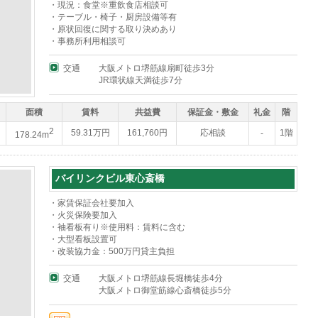
・現況：食堂※重飲食店相談可
・テーブル・椅子・厨房設備等有
・原状回復に関する取り決めあり
・事務所利用相談可
交通
大阪メトロ堺筋線扇町徒歩3分
JR環状線天満徒歩7分
面積
賃料
共益費
保証金・敷金
礼金
階
2
59.31万円
161,760円
応相談
1階
-
178.24m
バイリンクビル東心斎橋
・家賃保証会社要加入
・火災保険要加入
・袖看板有り※使用料：賃料に含む
・大型看板設置可
・改装協力金：500万円貸主負担
交通
大阪メトロ堺筋線長堀橋徒歩4分
大阪メトロ御堂筋線心斎橋徒歩5分