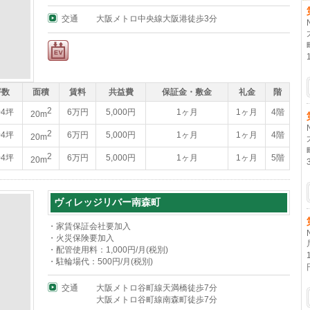
交通
大阪メトロ中央線大阪港徒歩3分
坪数
面積
賃料
共益費
保証金・敷金
礼金
階
2
04坪
6万円
5,000円
1ヶ月
1ヶ月
4階
20m
2
04坪
6万円
5,000円
1ヶ月
1ヶ月
4階
20m
2
04坪
6万円
5,000円
1ヶ月
1ヶ月
5階
20m
ヴィレッジリバー南森町
・家賃保証会社要加入
・火災保険要加入
・配管使用料：1,000円/月(税別)
・駐輪場代：500円/月(税別)
交通
大阪メトロ谷町線天満橋徒歩7分
大阪メトロ谷町線南森町徒歩7分