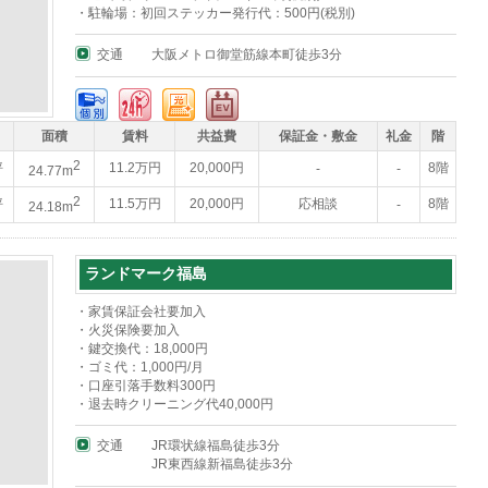
・駐輪場：初回ステッカー発行代：500円(税別)
交通
大阪メトロ御堂筋線本町徒歩3分
面積
賃料
共益費
保証金・敷金
礼金
階
2
坪
11.2万円
20,000円
8階
-
-
24.77m
2
坪
11.5万円
20,000円
応相談
8階
-
24.18m
ランドマーク福島
・家賃保証会社要加入
・火災保険要加入
・鍵交換代：18,000円
・ゴミ代：1,000円/月
・口座引落手数料300円
・退去時クリーニング代40,000円
交通
JR環状線福島徒歩3分
JR東西線新福島徒歩3分