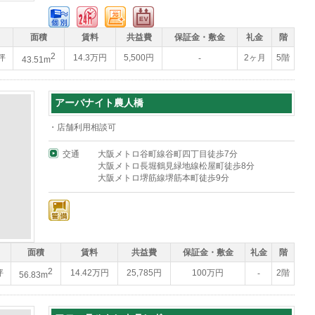
面積
賃料
共益費
保証金・敷金
礼金
階
2
6坪
14.3万円
5,500円
2ヶ月
5階
-
43.51m
アーバナイト農人橋
・店舗利用相談可
交通
大阪メトロ谷町線谷町四丁目徒歩7分
大阪メトロ長堀鶴見緑地線松屋町徒歩8分
大阪メトロ堺筋線堺筋本町徒歩9分
面積
賃料
共益費
保証金・敷金
礼金
階
2
坪
14.42万円
25,785円
100万円
2階
-
56.83m