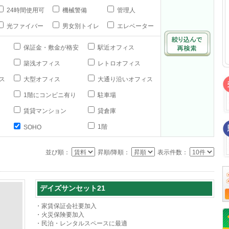
24時間使用可
機械警備
管理人
光ファイバー
男女別トイレ
エレベーター
保証金・敷金が格安
駅近オフィス
築浅オフィス
レトロオフィス
ス
大型オフィス
大通り沿いオフィス
1階にコンビニ有り
駐車場
賃貸マンション
貸倉庫
1階
SOHO
並び順：
昇順/降順：
表示件数：
デイズサンセット21
・家賃保証会社要加入
・火災保険要加入
・民泊・レンタルスペースに最適