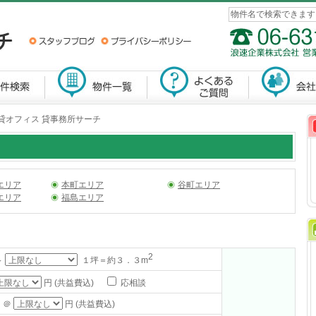
賃貸オフィス 貸事務所サーチ
エリア
本町エリア
谷町エリア
エリア
福島エリア
2
～
１坪＝約３．３m
円 (共益費込)
応相談
 ＠
円 (共益費込)