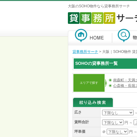
大阪のSOHO物件なら貸事務所サーチ
貸事務所サーチ
>
大阪｜SOHO物件 
SOHOの貸事務所一覧
南森町・天満
エリアで探す
心斎橋・長堀
広さ
賃料合計
円 ～
坪単価
＠
円 ～