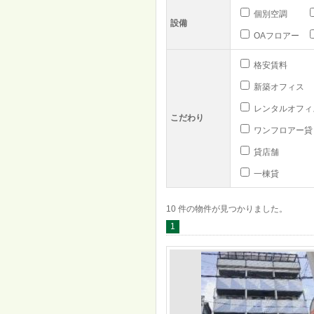
個別空調
設備
OAフロアー
格安賃料
新築オフィス
レンタルオフィ
こだわり
ワンフロアー貸
貸店舗
一棟貸
10 件の物件が見つかりました。
1