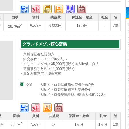
数
面積
賃料
共益費
保証金・敷金
礼金
階
2
坪
6.5万円
6,000円
18万円
7階
-
28.76m
グランドメゾン西心斎橋
・家賃保証会社要加入
・鍵交換代：22,000円(税込)～
・クリーニング代：35,200円(税込)退去時借主負担
・更新事務手数料：11,000円(税込)
・民泊利用不可、楽器不可
交通
大阪メトロ御堂筋線心斎橋徒歩5分
大阪メトロ御堂筋線本町徒歩8分
大阪メトロ長堀鶴見緑地線西大橋徒歩10分
数
面積
賃料
共益費
保証金・敷金
礼金
階
2
9坪
7.5万円
込
1ヶ月
1ヶ月
1階
22.8m