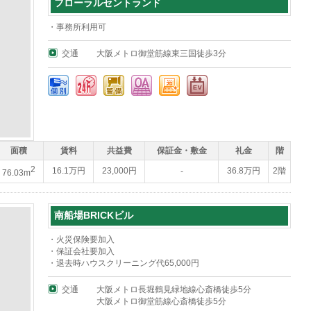
フローラルセントランド
・事務所利用可
交通
大阪メトロ御堂筋線東三国徒歩3分
面積
賃料
共益費
保証金・敷金
礼金
階
2
16.1万円
23,000円
36.8万円
2階
-
76.03m
南船場BRICKビル
・火災保険要加入
・保証会社要加入
・退去時ハウスクリーニング代65,000円
交通
大阪メトロ長堀鶴見緑地線心斎橋徒歩5分
大阪メトロ御堂筋線心斎橋徒歩5分