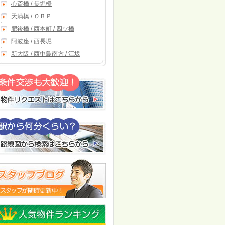
心斎橋 / 長堀橋
天満橋 / ＯＢＰ
肥後橋 / 西本町 / 四ツ橋
阿波座 / 西長堀
新大阪 / 西中島南方 / 江坂