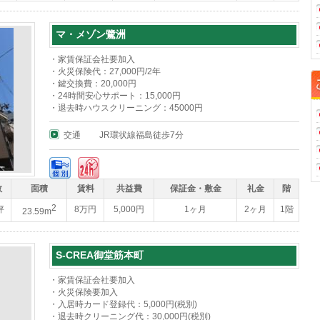
マ・メゾン鷺洲
・家賃保証会社要加入
・火災保険代：27,000円/2年
・鍵交換費：20,000円
・24時間安心サポート：15,000円
・退去時ハウスクリーニング：45000円
交通
JR環状線福島徒歩7分
数
面積
賃料
共益費
保証金・敷金
礼金
階
2
坪
8万円
5,000円
1ヶ月
2ヶ月
1階
23.59m
S-CREA御堂筋本町
・家賃保証会社要加入
・火災保険要加入
・入居時カード登録代：5,000円(税別)
・退去時クリーニング代：30,000円(税別)