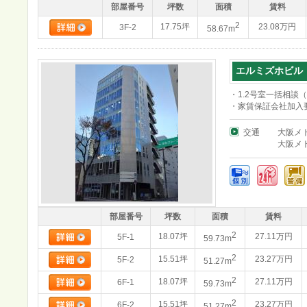
部屋番号
坪数
面積
賃料
2
17.75坪
23.08万円
3F-2
58.67m
エルミズホビル
・1.2号室一括相談（3
・家賃保証会社加入
交通
大阪メ
大阪メ
部屋番号
坪数
面積
賃料
2
18.07坪
27.11万円
5F-1
59.73m
2
15.51坪
23.27万円
5F-2
51.27m
2
18.07坪
27.11万円
6F-1
59.73m
2
15.51坪
23.27万円
6F-2
51.27m