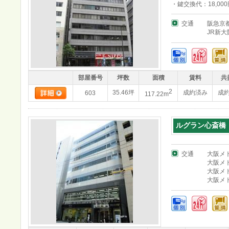
・鍵交換代：18,00
交通
阪急京
JR新大
部屋番号
坪数
面積
賃料
共
2
35.46坪
成約済み
成
603
117.22m
ルグラン心斎橋
交通
大阪メ
大阪メ
大阪メ
大阪メ