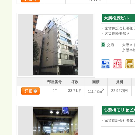
天満松茂ビル
・家賃保証会社要加
・火災保険要加入
交通
大阪メ
京阪本
部屋番号
坪数
面積
賃料
2
33.71坪
22.92万円
2F
111.43m
心斎橋モリセビ
・家賃保証会社要加