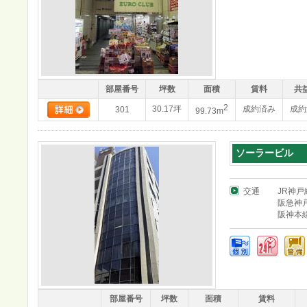
部屋番号
坪数
面積
賃料
共
2
30.17坪
成約済み
成約
301
99.73m
ソーラービル
交通
JR神
阪急神
阪神本
部屋番号
坪数
面積
賃料