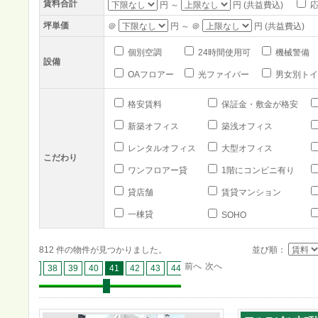
賃料合計
円 ～
円 (共益費込)
応
坪単価
＠
円 ～ ＠
円 (共益費込)
個別空調
24時間使用可
機械警備
設備
OAフロアー
光ファイバー
男女別トイ
格安賃料
保証金・敷金が格安
新築オフィス
築浅オフィス
レンタルオフィス
大型オフィス
こだわり
ワンフロアー貸
1階にコンビニ有り
貸店舗
賃貸マンション
一棟貸
SOHO
812 件の物件が見つかりました。
並び順：
前へ
次へ
36
37
38
39
40
41
42
43
44
45
46
47
48
49
50