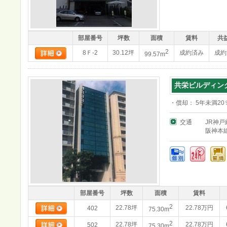
部屋番号
坪数
面積
賃料
共
2
8Ｆ-2
30.12坪
成約済み
成約
99.57m
共栄ビルディン
・償却： 5年未満20
交通
JR神戸
阪神本
部屋番号
坪数
面積
賃料
2
22.78坪
22.78万円
402
75.30m
2
22.78坪
22.78万円
502
75.30m