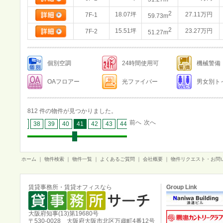
2
18.07坪
27.11万円
7F-1
59.73m
2
15.51坪
23.27万円
7F-2
51.27m
個別空調
24時間使用可
機械警備
OAフロアー
光ファイバー
男女別ト
812 件の物件が見つかりました。
前へ
次へ
36
37
38
39
40
41
42
43
44
45
46
47
48
49
50
ホーム
｜
物件検索
｜
物件一覧
｜
よくあるご質問
｜
会社概要
｜
物件リクエスト・お問
賃貸事務所・賃貸オフィスなら
Group Link
大阪府知事(13)第19680号
〒530-0028 大阪府大阪市北区万歳町4番12号