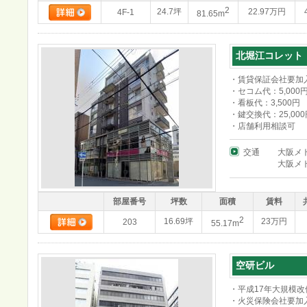
2
24.7坪
22.97万円
4F-1
81.65m
北堀江コレット
・賃貸保証会社要加
・セコム代：5,000
・看板代：3,500円
・鍵交換代：25,000
・店舗利用相談可
交通
大阪メ
大阪メ
部屋番号
坪数
面積
賃料
2
16.69坪
23万円
203
55.17m
空研ビル
・平成17年大規模
・火災保険会社要加