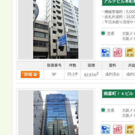
アルテビル本町
・機械警備料：5,000
・名札作成料：10,00
・平日水廻り清掃サ
交通
大阪メ
大阪メ
部屋番号
坪数
面積
賃料
共
2
25.1坪
成約済み
成約
9F
82.97m
南森町ｉｓビル
交通
大阪メ
大阪メ