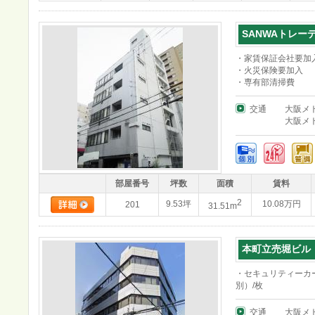
SANWAトレー
・家賃保証会社要加
・火災保険要加入
・専有部清掃費
交通
大阪メ
大阪メ
部屋番号
坪数
面積
賃料
2
9.53坪
10.08万円
201
31.51m
本町立売堀ビル
・セキュリティーカー
別）/枚
交通
大阪メ