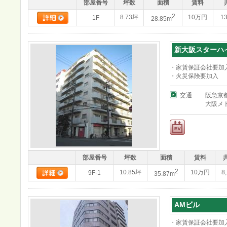
部屋番号
坪数
面積
賃料
2
8.73坪
10万円
1
1F
28.85m
新大阪スターハ
・家賃保証会社要加
・火災保険要加入
交通
阪急京
大阪メ
部屋番号
坪数
面積
賃料
2
10.85坪
10万円
8
9F-1
35.87m
AMビル
・家賃保証会社要加