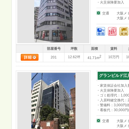
・火災保険要加入
交通
大阪メ
大阪メ
部屋番号
坪数
面積
賃料
2
12.62坪
10万円
1
201
41.71m
グランビルド江
・家賃保証会社加入
・火災保険要加入
・ゴミ処理代：1,000
・入居時鍵交換代：25
・警備料：3,000円
・看板代：30,000
交通
大阪メ
大阪メ