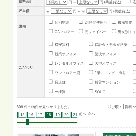
賃料合計
円 ～
円 (共益費込)
応
坪単価
＠
円 ～ ＠
円 (共益費込)
個別空調
24時間使用可
機械警備
設備
OAフロアー
光ファイバー
男女別トイ
格安賃料
保証金・敷金が格安
新築オフィス
築浅オフィス
レンタルオフィス
大型オフィス
こだわり
ワンフロアー貸
1階にコンビニ有り
貸店舗
賃貸マンション
一棟貸
SOHO
809 件の物件が見つかりました。
並び順：
前へ
次へ
13
14
15
16
17
18
19
20
21
22
23
24
25
26
27