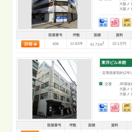
大阪メ
大阪メ
部屋番号
坪数
面積
賃料
2
12.62坪
10.1万円
406
41.71m
東洋ビル本館
・定期借家契約(2年)
交通
JR環状
大阪メ
大阪メ
部屋番号
坪数
面積
賃料