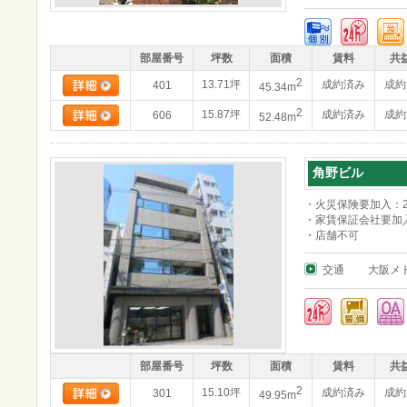
部屋番号
坪数
面積
賃料
共
2
13.71坪
成約済み
成約
401
45.34m
2
15.87坪
成約済み
成約
606
52.48m
角野ビル
・火災保険要加入：27
・家賃保証会社要加
・店舗不可
交通
大阪メ
部屋番号
坪数
面積
賃料
共
2
15.10坪
成約済み
成約
301
49.95m