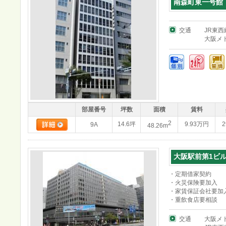
南森町東一号館
交通
JR東
大阪メ
部屋番号
坪数
面積
賃料
2
14.6坪
9.93万円
2
9A
48.26m
大阪駅前第1ビ
・定期借家契約
・火災保険要加入
・家賃保証会社要加
・重飲食店要相談
交通
大阪メ