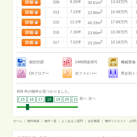
2
9.26坪
13.43万円
208
30.61m
2
7.23坪
10.49万円
313
23.90m
2
12.2坪
17.69万円
315
40.33m
2
7.16坪
10.39万円
316
23.66m
2
7.02坪
10.18万円
317
23.20m
個別空調
24時間使用可
機械警備
OAフロアー
光ファイバー
男女別ト
809 件の物件が見つかりました。
前へ
次へ
13
14
15
16
17
18
19
20
21
22
23
24
25
26
27
ホーム
｜
物件検索
｜
物件一覧
｜
よくあるご質問
｜
会社概要
｜
物件リクエスト・お問