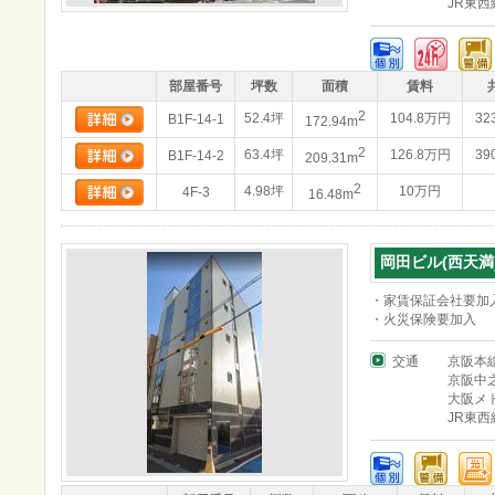
JR東
部屋番号
坪数
面積
賃料
2
52.4坪
104.8万円
32
B1F-14-1
172.94m
2
63.4坪
126.8万円
39
B1F-14-2
209.31m
2
4.98坪
10万円
4F-3
16.48m
岡田ビル(西天満
・家賃保証会社要加
・火災保険要加入
交通
京阪本
京阪中
大阪メ
JR東