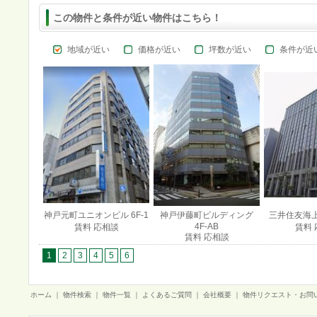
この物件と条件が近い物件はこちら！
地域が近い
価格が近い
坪数が近い
条件が近
神戸元町ユニオンビル 6F-1
神戸伊藤町ビルディング
三井住友海上
4F-AB
賃料 応相談
賃料 
賃料 応相談
1
2
3
4
5
6
ホーム
｜
物件検索
｜
物件一覧
｜
よくあるご質問
｜
会社概要
｜
物件リクエスト・お問