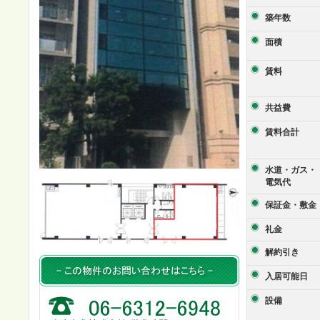
築年数
面積
賃料
共益費
賃料合計
水道・ガス・
電気代
保証金・敷金
礼金
解約引き
入居可能日
設備