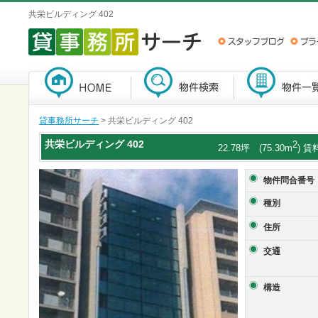
共栄ビルディング 402
貸事務所サーチ
> 共栄ビルディング 402
共栄ビルディング
402
2
22.78坪 (75.30m
) 賃
物件問合番号
種別
住所
交通
構造