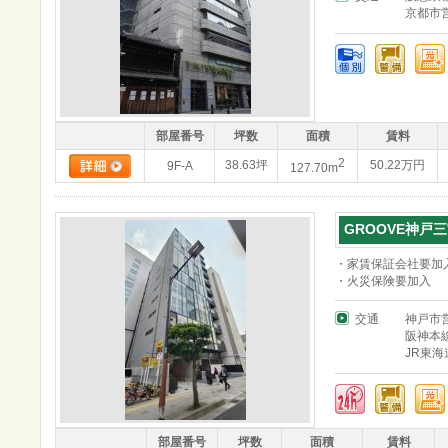
京都市
部屋番号
坪数
面積
賃料
2
38.63坪
50.22万円
9F-A
127.70m
GROOVE神戸三
・家賃保証会社要加
・火災保険要加入
交通
神戸市
阪神本
JR東
部屋番号
坪数
面積
賃料