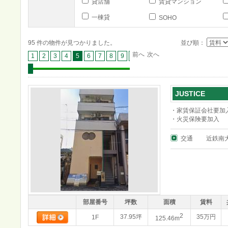
貸店舗
賃貸マンション
一棟貸
SOHO
95 件の物件が見つかりました。
並び順：
前へ
次へ
1
2
3
4
5
6
7
8
9
10
JUSTICE
・家賃保証会社要加
・火災保険要加入
交通
近鉄南
部屋番号
坪数
面積
賃料
2
37.95坪
35万円
1F
125.46m