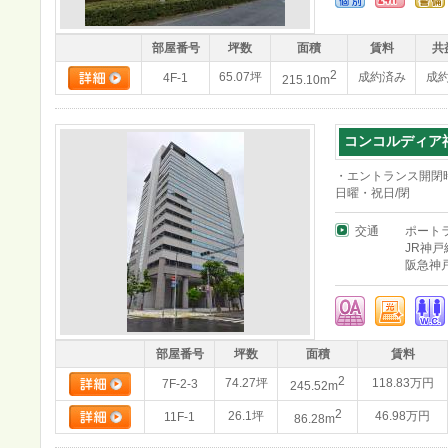
部屋番号
坪数
面積
賃料
共
2
65.07坪
成約済み
成
4F-1
215.10m
コンコルディア
・エントランス開閉時
日曜・祝日/閉
交通
ポート
JR神戸
阪急神
部屋番号
坪数
面積
賃料
2
74.27坪
118.83万円
7F-2-3
245.52m
2
26.1坪
46.98万円
11F-1
86.28m