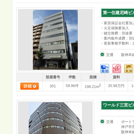
第一住建尼崎ビ
・家賃保証会社要加
・火災保険要加入
・鍵交換費：別途要
・案内板作成費：別
・更新事務手数料：20
交通
阪神本
部屋番号
坪数
面積
賃料
2
59.96坪
35.98万円
1
301
198.21m
ワールド三宮ビ
交通
ポート
神戸市
阪神本