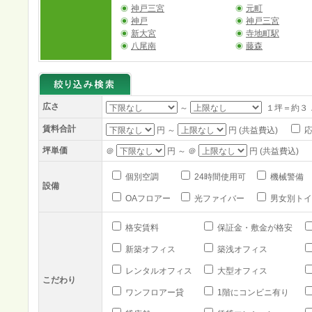
神戸三宮
元町
神戸
神戸三宮
新大宮
寺地町駅
八尾南
藤森
広さ
～
１坪＝約３
賃料合計
円 ～
円 (共益費込)
応
坪単価
＠
円 ～ ＠
円 (共益費込)
個別空調
24時間使用可
機械警備
設備
OAフロアー
光ファイバー
男女別トイ
格安賃料
保証金・敷金が格安
新築オフィス
築浅オフィス
レンタルオフィス
大型オフィス
こだわり
ワンフロアー貸
1階にコンビニ有り