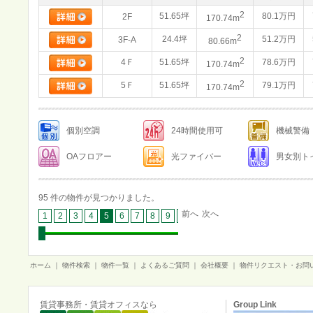
2
51.65坪
80.1万円
2F
170.74m
2
24.4坪
51.2万円
3F-A
80.66m
2
4Ｆ
51.65坪
78.6万円
170.74m
2
5Ｆ
51.65坪
79.1万円
170.74m
個別空調
24時間使用可
機械警備
OAフロアー
光ファイバー
男女別ト
95 件の物件が見つかりました。
前へ
次へ
1
2
3
4
5
6
7
8
9
10
ホーム
｜
物件検索
｜
物件一覧
｜
よくあるご質問
｜
会社概要
｜
物件リクエスト・お問
賃貸事務所・賃貸オフィスなら
Group Link