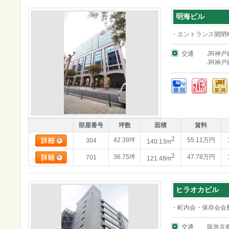
明海ビル
・エントランス開閉時間
交通
JR神戸
JR神戸
部屋番号
坪数
面積
賃料
2
42.39坪
55.11万円
304
140.13m
2
36.75坪
47.78万円
701
121.48m
ヒラオカビル
・町内会・保存会会
交通
阪急京