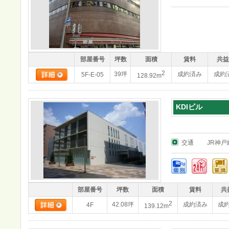
部屋番号
坪数
面積
賃料
共益
2
39坪
成約済み
成約
5F-E-05
128.92m
KDIビル
交通
JR神戸
部屋番号
坪数
面積
賃料
共
2
42.08坪
成約済み
成
4F
139.12m