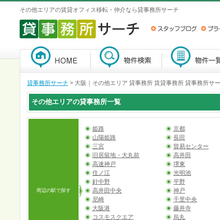
その他エリアの賃貸オフィス移転・仲介なら貸事務所サーチ
貸事務所サーチ
>
大阪｜その他エリア 貸事務所 賃貸事務所 貸事務所サ
その他エリアの貸事務所一覧
姫路
京都
山陽姫路
長田
三宮
貿易センター
旧居留地・大丸前
高井田
高速神戸
堺東
住ノ江
光明池
針中野
平野
高井田中央
神戸
周辺の駅で探す
尼崎
千里中央
大阪港
藤井寺
コスモスクエア
烏丸