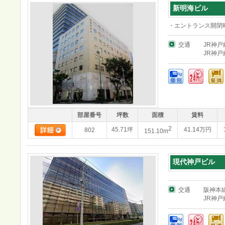
新明海ビル
・エントランス開閉時間
交通
JR神戸
JR神戸
部屋番号
坪数
面積
賃料
2
45.71坪
41.14万円
802
151.10m
現代神戸ビル
交通
阪神本
JR神戸