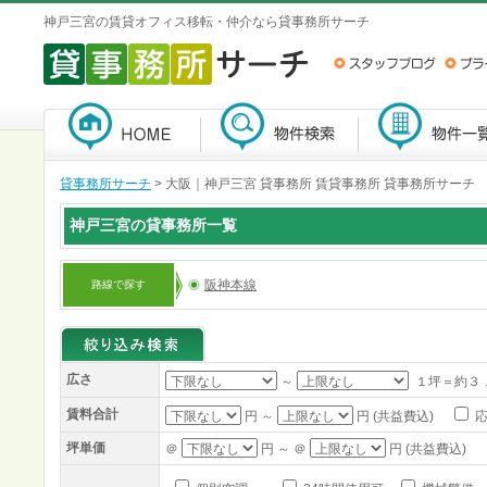
神戸三宮の賃貸オフィス移転・仲介なら貸事務所サーチ
貸事務所サーチ
>
大阪｜神戸三宮 貸事務所 賃貸事務所 貸事務所サーチ
神戸三宮の貸事務所一覧
阪神本線
路線で探す
広さ
～
１坪＝約３
賃料合計
円 ～
円 (共益費込)
応
坪単価
＠
円 ～ ＠
円 (共益費込)