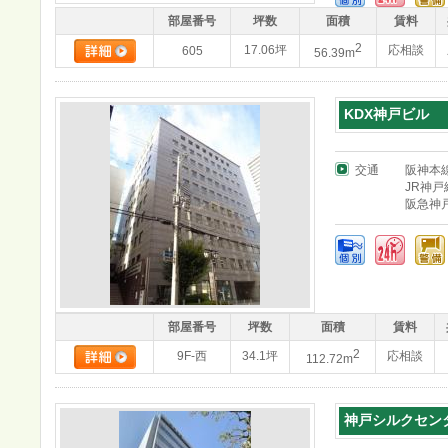
部屋番号
坪数
面積
賃料
2
17.06坪
応相談
605
56.39m
KDX神戸ビル
交通
阪神本
JR神戸
阪急神
部屋番号
坪数
面積
賃料
2
9F-西
34.1坪
応相談
112.72m
神戸シルクセン