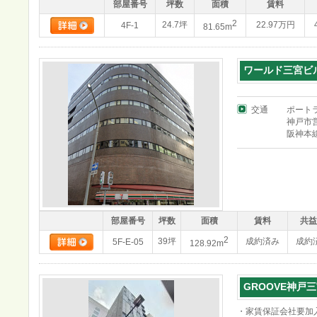
部屋番号
坪数
面積
賃料
2
24.7坪
22.97万円
4F-1
81.65m
ワールド三宮ビ
交通
ポート
神戸市
阪神本
部屋番号
坪数
面積
賃料
共益
2
39坪
成約済み
成約
5F-E-05
128.92m
GROOVE神戸三
・家賃保証会社要加