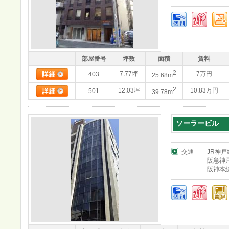
部屋番号
坪数
面積
賃料
2
7.77坪
7万円
403
25.68m
2
12.03坪
10.83万円
501
39.78m
ソーラービル
交通
JR神
阪急神
阪神本