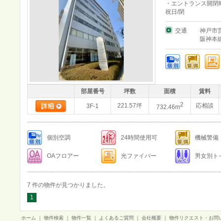
・エントランス開閉時
祝日/閉
交通
神戸市
阪神本
部屋番号
坪数
面積
賃料
2
221.57坪
応相談
3F-1
732.46m
個別空調
24時間使用可
機械警備
OAフロアー
光ファイバー
男女別ト
7 件の物件が見つかりました。
1
ホーム
｜
物件検索
｜
物件一覧
｜
よくあるご質問
｜
会社概要
｜
物件リクエスト・お問