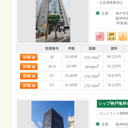
・火災保険要加入
交通
神戸市
阪神本
JR東
部屋番号
坪数
面積
賃料
2
51.65坪
80.1万円
2F
170.74m
2
24.4坪
51.2万円
3F-A
80.66m
2
4Ｆ
51.65坪
78.6万円
170.74m
2
5Ｆ
51.65坪
79.1万円
170.74m
シップ神戸海岸
・エントランス開閉時間
交通
阪神本