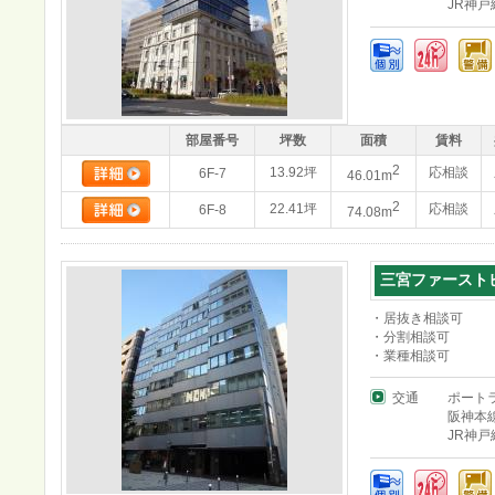
JR神
部屋番号
坪数
面積
賃料
2
13.92坪
応相談
6F-7
46.01m
2
22.41坪
応相談
6F-8
74.08m
三宮ファースト
・居抜き相談可
・分割相談可
・業種相談可
交通
ポート
阪神本
JR神