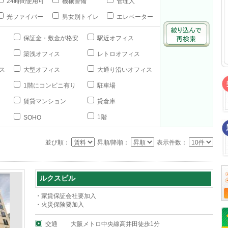
24時間使用可
機械警備
管理人
光ファイバー
男女別トイレ
エレベーター
保証金・敷金が格安
駅近オフィス
築浅オフィス
レトロオフィス
ス
大型オフィス
大通り沿いオフィス
1階にコンビニ有り
駐車場
賃貸マンション
貸倉庫
1階
SOHO
並び順：
昇順/降順：
表示件数：
ルクスビル
・家賃保証会社要加入
・火災保険要加入
交通
大阪メトロ中央線高井田徒歩1分