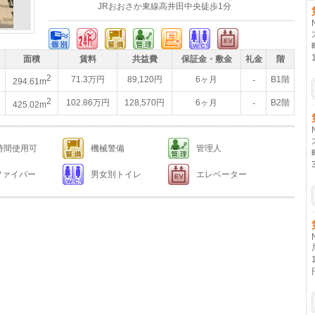
JRおおさか東線高井田中央徒歩1分
面積
賃料
共益費
保証金・敷金
礼金
階
2
71.3万円
89,120円
6ヶ月
B1階
-
294.61m
2
102.86万円
128,570円
6ヶ月
B2階
-
425.02m
4時間使用可
機械警備
管理人
ファイバー
男女別トイレ
エレベーター