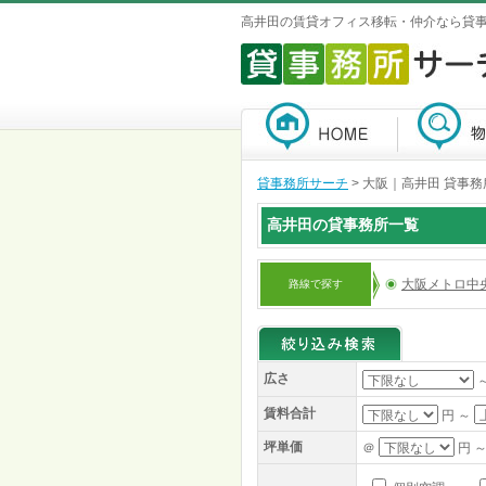
高井田の賃貸オフィス移転・仲介なら貸
貸事務所サーチ
>
大阪｜高井田 貸事務
高井田の貸事務所一覧
大阪メトロ中
路線で探す
広さ
賃料合計
円 ～
坪単価
＠
円 ～