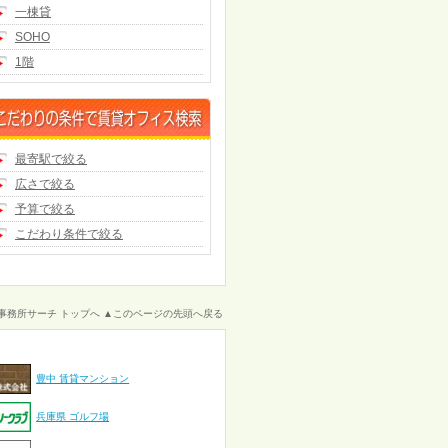
一棟貸
SOHO
1階
最寄駅で絞る
広さで絞る
予算で絞る
こだわり条件で絞る
事務所サーチ トップへ
▲このページの先頭へ戻る
豊中 賃貸マンション
兵庫県 ゴルフ場