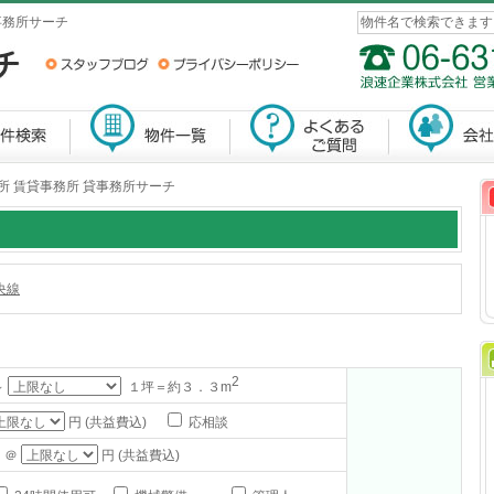
事務所サーチ
所 賃貸事務所 貸事務所サーチ
央線
2
～
１坪＝約３．３m
円 (共益費込)
応相談
 ＠
円 (共益費込)