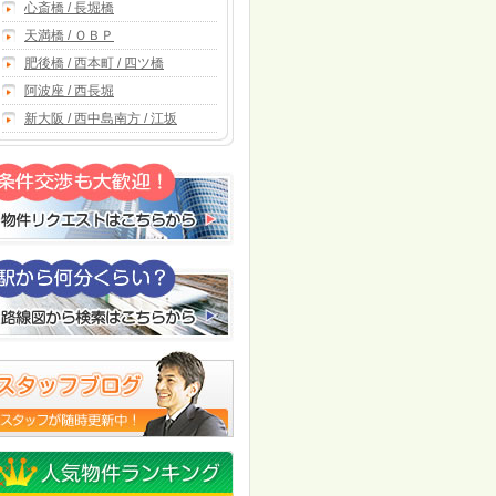
心斎橋 / 長堀橋
天満橋 / ＯＢＰ
肥後橋 / 西本町 / 四ツ橋
阿波座 / 西長堀
新大阪 / 西中島南方 / 江坂