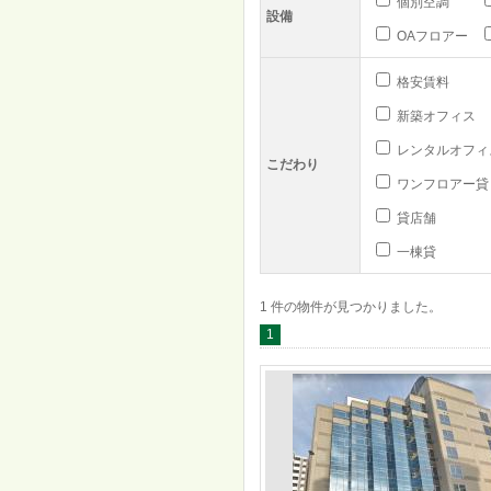
個別空調
設備
OAフロアー
格安賃料
新築オフィス
レンタルオフィ
こだわり
ワンフロアー貸
貸店舗
一棟貸
1 件の物件が見つかりました。
1