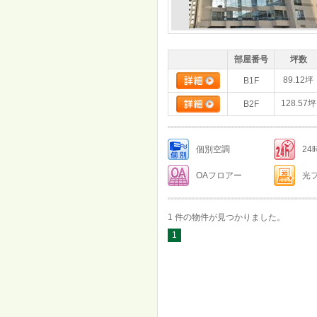
部屋番号
坪数
89.12坪
B1F
128.57坪
B2F
個別空調
2
OAフロアー
光
1 件の物件が見つかりました。
1