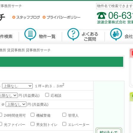
貸事務所サーチ
務所 賃貸事務所 貸事務所サーチ
2
～
１坪＝約３．３m
円 (共益費込)
応相談
 ＠
円 (共益費込)
24時間使用可
機械警備
管理人
光ファイバー
男女別トイレ
エレベーター