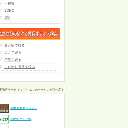
一棟貸
SOHO
1階
最寄駅で絞る
広さで絞る
予算で絞る
こだわり条件で絞る
事務所サーチ トップへ
▲このページの先頭へ戻る
豊中 賃貸マンション
兵庫県 ゴルフ場