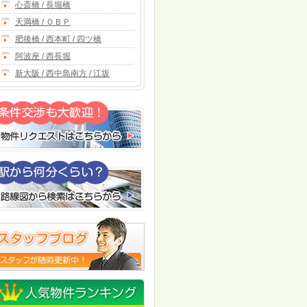
心斎橋 / 長堀橋
天満橋 / ＯＢＰ
肥後橋 / 西本町 / 四ツ橋
阿波座 / 西長堀
新大阪 / 西中島南方 / 江坂