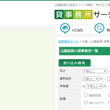
山陽姫路の賃貸オフィス移転・仲介なら
貸事務所サーチ
>
大阪｜山陽姫路 貸事
山陽姫路の貸事務所一覧
広さ
賃料合計
円 ～
坪単価
＠
円 ～
個別空調
設備
OAフロアー