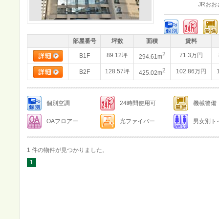
JRお
部屋番号
坪数
面積
賃料
2
89.12坪
71.3万円
B1F
294.61m
2
128.57坪
102.86万円
B2F
425.02m
個別空調
24時間使用可
機械警備
OAフロアー
光ファイバー
男女別ト
1 件の物件が見つかりました。
1