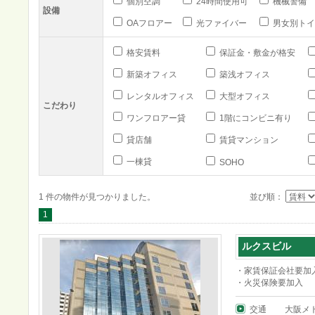
個別空調
24時間使用可
機械警備
設備
OAフロアー
光ファイバー
男女別トイ
格安賃料
保証金・敷金が格安
新築オフィス
築浅オフィス
レンタルオフィス
大型オフィス
こだわり
ワンフロアー貸
1階にコンビニ有り
貸店舗
賃貸マンション
一棟貸
SOHO
1 件の物件が見つかりました。
並び順：
1
ルクスビル
・家賃保証会社要加
・火災保険要加入
交通
大阪メ