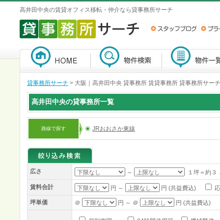
高井田中央の賃貸オフィス移転・仲介なら貸事務所サーチ
貸事務所サーチ
>
大阪｜高井田中央 貸事務所 賃貸事務所 貸事務所サー
高井田中央の貸事務所一覧
JRおおさか東線
路線で探す
広さ
～
１坪＝約３
賃料合計
円 ～
円 (共益費込)
応
坪単価
＠
円 ～ ＠
円 (共益費込)