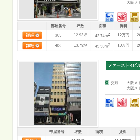
大阪メ
部屋番号
坪数
面積
賃料
2
12.93坪
12万円
2
305
42.74m
2
13.79坪
13万円
2
406
45.58m
ファーストKビ
交通
大阪メ
大阪メ
部屋番号
坪数
面積
賃料