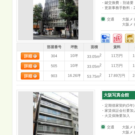
・鍵交換費：別途要
・更新事務手数料：20
交通
大阪メ
大阪メ
部屋番号
坪数
面積
賃料
2
10坪
11万円
1
304
33.05m
2
10坪
11万円
1
505
33.05m
2
16.26坪
17.89万円
2
903
53.75m
大阪写真会館
・定期借家契約(5年
・家賃保証会社要加
・火災保険要加入
交通
大阪メ
大阪メ