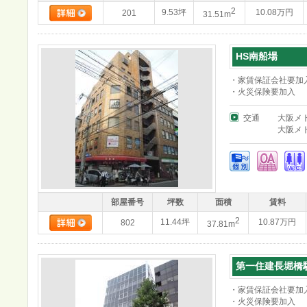
2
9.53坪
10.08万円
201
31.51m
HS南船場
・家賃保証会社要加
・火災保険要加入
交通
大阪メ
大阪メ
部屋番号
坪数
面積
賃料
2
11.44坪
10.87万円
802
37.81m
第一住建長堀橋
・家賃保証会社要加
・火災保険要加入