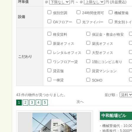
坪単価
＠
円 ～ ＠
円 (共益費込)
個別空調
24時間使用可
機械警備
設備
OAフロアー
光ファイバー
男女別トイ
格安賃料
保証金・敷金が格安
新築オフィス
築浅オフィス
レンタルオフィス
大型オフィス
こだわり
ワンフロアー貸
1階にコンビニ有り
貸店舗
賃貸マンション
一棟貸
SOHO
43 件の物件が見つかりました。
並び順：
次へ
1
2
3
4
5
中和船場ビル
・機械警備代：10,0
・袖看板代：5,000円