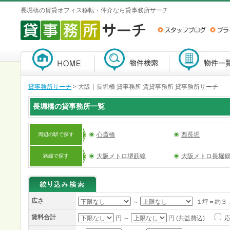
長堀橋の賃貸オフィス移転・仲介なら貸事務所サーチ
貸事務所サーチ
>
大阪｜長堀橋 貸事務所 賃貸事務所 貸事務所サーチ
長堀橋の貸事務所一覧
心斎橋
西長堀
周辺の駅で探す
大阪メトロ堺筋線
大阪メトロ長堀
路線で探す
広さ
～
１坪＝約３
賃料合計
円 ～
円 (共益費込)
応