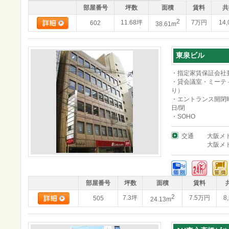
部屋番号
坪数
面積
賃料
共
2
11.68坪
7万円
14
602
38.61m
東泉ビル
・指定家賃保証会社
・貸会議室・ミーテ
り）
・エントランス開閉時
日/閉
・SOHO
交通
大阪メ
大阪メ
部屋番号
坪数
面積
賃料
2
7.3坪
7.5万円
8
505
24.13m