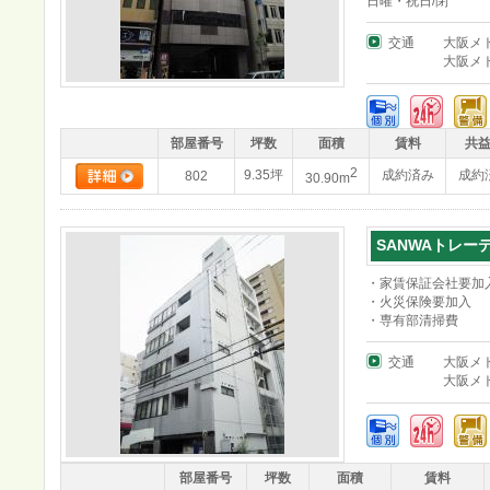
日曜・祝日/閉
交通
大阪メ
大阪メ
部屋番号
坪数
面積
賃料
共
2
9.35坪
成約済み
成約
802
30.90m
SANWAトレー
・家賃保証会社要加
・火災保険要加入
・専有部清掃費
交通
大阪メ
大阪メ
部屋番号
坪数
面積
賃料