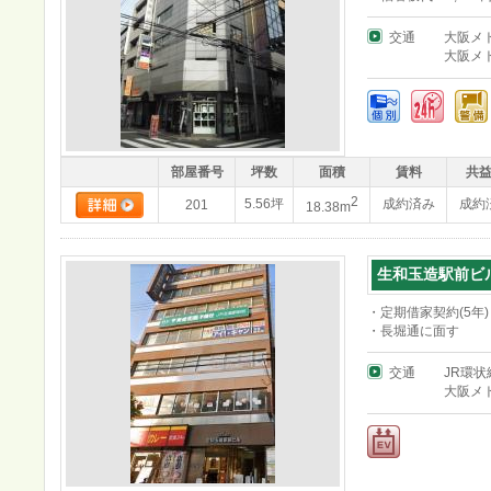
交通
大阪メ
大阪メ
部屋番号
坪数
面積
賃料
共
2
5.56坪
成約済み
成約
201
18.38m
生和玉造駅前ビ
・定期借家契約(5年)
・長堀通に面す
交通
JR環状
大阪メ