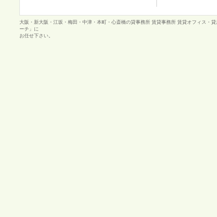
大阪・新大阪・江坂・梅田・中津・本町・心斎橋の貸事務所 賃貸事務所 賃貸オフィス・
ーチ」に
お任せ下さい。