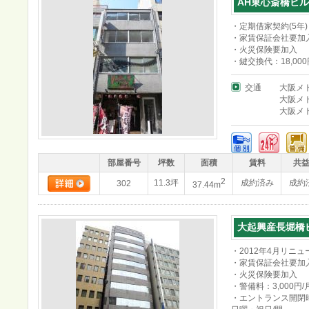
AH東心斎橋ビル
・定期借家契約(5年)
・家賃保証会社要加
・火災保険要加入
・鍵交換代：18,000
交通
大阪メ
大阪メ
大阪メ
部屋番号
坪数
面積
賃料
共
2
11.3坪
成約済み
成約
302
37.44m
大起興産長堀橋
・2012年4月リニュ
・家賃保証会社要加
・火災保険要加入
・警備料：3,000円/
・エントランス開閉時