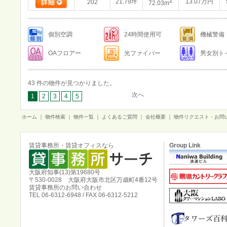
2
21.79坪
13.07万円
202
72.03m
個別空調
24時間使用可
機械警備
OAフロアー
光ファイバー
男女別ト
43 件の物件が見つかりました。
次へ
1
2
3
4
5
ホーム
｜
物件検索
｜
物件一覧
｜
よくあるご質問
｜
会社概要
｜
物件リクエスト・お問
賃貸事務所・賃貸オフィスなら
Group Link
大阪府知事(13)第19680号
〒530-0028 大阪府大阪市北区万歳町4番12号
賃貸事務所のお問い合わせ
TEL 06-6312-6948 / FAX 06-6312-5212