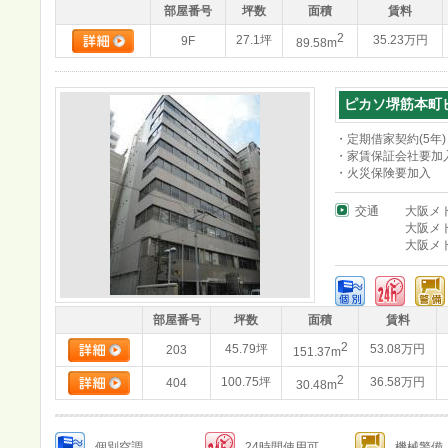
部屋番号
坪数
面積
賃料
2
27.1坪
35.23万円
9F
89.58m
ピカソ堺筋本町
・定期借家契約(5年)
・家賃保証会社要加
・火災保険要加入
交通
大阪メ
大阪メ
大阪メ
部屋番号
坪数
面積
賃料
2
45.79坪
53.08万円
203
151.37m
2
100.75坪
36.58万円
404
30.48m
個別空調
24時間使用可
機械警備