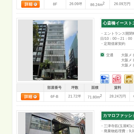
2
26.09坪
26.09万円
8F
86.24m
心斎橋イースト
・エントランス開閉時
日/10：00～21：00
・定期借家契約
交通
大阪メ
大阪メ
大阪メ
部屋番号
坪数
面積
賃料
2
21.72坪
28.24万円
6F-B
71.80m
カマロファッシ
・三津寺筋(玉屋町)
・廃棄物処理費：9,0