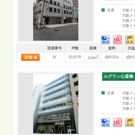
交通
大阪メ
大阪メ
大阪メ
大阪メ
部屋番号
坪数
面積
賃料
共益
2
33.87坪
成約済み
成約
3F
119m
ルグラン心斎橋
交通
大阪メ
大阪メ
大阪メ
大阪メ