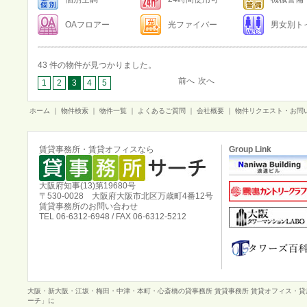
OAフロアー
光ファイバー
男女別ト
43 件の物件が見つかりました。
前へ
次へ
1
2
3
4
5
ホーム
｜
物件検索
｜
物件一覧
｜
よくあるご質問
｜
会社概要
｜
物件リクエスト・お問
賃貸事務所・賃貸オフィスなら
Group Link
大阪府知事(13)第19680号
〒530-0028 大阪府大阪市北区万歳町4番12号
賃貸事務所のお問い合わせ
TEL 06-6312-6948 / FAX 06-6312-5212
大阪・新大阪・江坂・梅田・中津・本町・心斎橋の貸事務所 賃貸事務所 賃貸オフィス・
ーチ」に