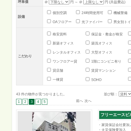
坪単価
＠
円 ～ ＠
円 (共益費込)
個別空調
24時間使用可
機械警備
設備
OAフロアー
光ファイバー
男女別トイ
格安賃料
保証金・敷金が格安
新築オフィス
築浅オフィス
レンタルオフィス
大型オフィス
こだわり
ワンフロアー貸
1階にコンビニ有り
貸店舗
賃貸マンション
一棟貸
SOHO
43 件の物件が見つかりました。
並び順：
前へ
次へ
1
2
3
4
5
フリーエースビ
・家賃保証会社要加
・火災保険要加入