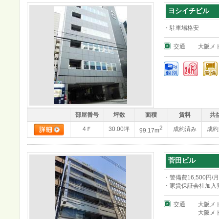
ヨシイチビル
・駐車場格安
交通
大阪メ
部屋番号
坪数
面積
賃料
共
2
4Ｆ
30.00坪
成約済み
成約
99.17m
菅田ビル
・警備費16,500円/月
・家賃保証会社加入
交通
大阪メ
大阪メ