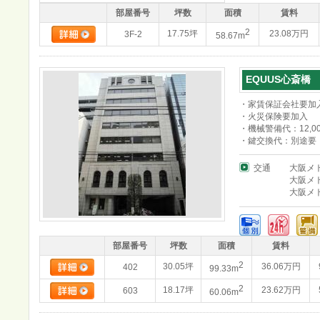
部屋番号
坪数
面積
賃料
2
17.75坪
23.08万円
3F-2
58.67m
EQUUS心斎橋
・家賃保証会社要加
・火災保険要加入
・機械警備代：12,00
・鍵交換代：別途要
交通
大阪メ
大阪メ
大阪メ
部屋番号
坪数
面積
賃料
2
30.05坪
36.06万円
402
99.33m
2
18.17坪
23.62万円
603
60.06m