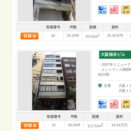
部屋番号
坪数
面積
賃料
2
25.26坪
25.35万円
5F
83.52m
大阪福谷ビル
・2007年リニュー
・エントランス開閉時
祝日/閉
交通
大阪メ
大阪メ
部屋番号
坪数
面積
賃料
2
34.04坪
34.04万円
7F
112.52m