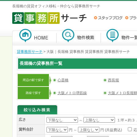
長堀橋の賃貸オフィス移転・仲介なら貸事務所サーチ
貸事務所サーチ
>
大阪｜長堀橋 貸事務所 賃貸事務所 貸事務所サーチ
長堀橋の貸事務所一覧
心斎橋
西長堀
周辺の駅で探す
大阪メトロ堺筋線
大阪メトロ長堀
路線で探す
広さ
～
１坪＝約３
賃料合計
円 ～
円 (共益費込)
応