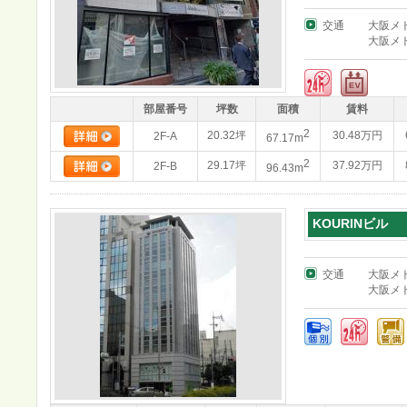
交通
大阪メ
大阪メ
部屋番号
坪数
面積
賃料
2
20.32坪
30.48万円
2F-A
67.17m
2
29.17坪
37.92万円
2F-B
96.43m
KOURINビル
交通
大阪メ
大阪メ