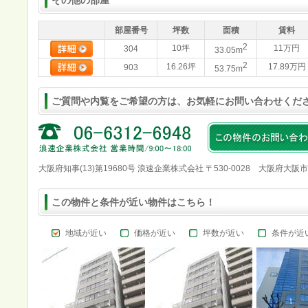
その他の部屋
部屋番号
坪数
面積
賃料
2
10坪
11万円
304
33.05m
2
16.26坪
17.89万円
903
53.75m
ご質問や内覧をご希望の方は、お気軽にお問い合わせくだ
大阪府知事(13)第19680号 浪速企業株式会社 〒530-0028 大阪府大阪
この物件と条件が近い物件はこちら！
地域が近い
価格が近い
坪数が近い
条件が近