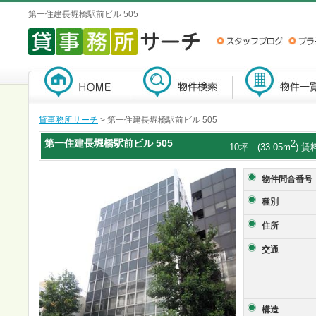
第一住建長堀橋駅前ビル 505
貸事務所サーチ
> 第一住建長堀橋駅前ビル 505
第一住建長堀橋駅前ビル
505
2
10坪 (33.05m
) 賃
物件問合番号
種別
住所
交通
構造