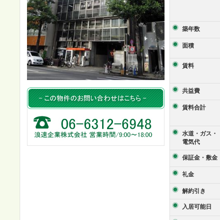
築年数
面積
賃料
共益費
賃料合計
水道・ガス・
電気代
保証金・敷金
礼金
解約引き
入居可能日