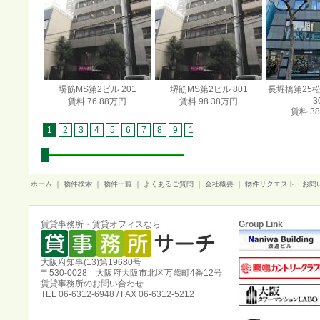
堺筋MS第2ビル 201
堺筋MS第2ビル 801
長堀橋第25松
3
賃料 76.88万円
賃料 98.38万円
賃料 38
1
2
3
4
5
6
7
8
9
10
11
12
13
14
15
1
ホーム
｜
物件検索
｜
物件一覧
｜
よくあるご質問
｜
会社概要
｜
物件リクエスト・お問
賃貸事務所・賃貸オフィスなら
Group Link
大阪府知事(13)第19680号
〒530-0028 大阪府大阪市北区万歳町4番12号
賃貸事務所のお問い合わせ
TEL 06-6312-6948 / FAX 06-6312-5212