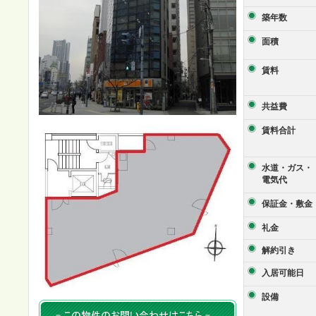
築年数
面積
賃料
共益費
賃料合計
水道・ガス・
電気代
保証金・敷金
礼金
解約引き
入居可能日
設備