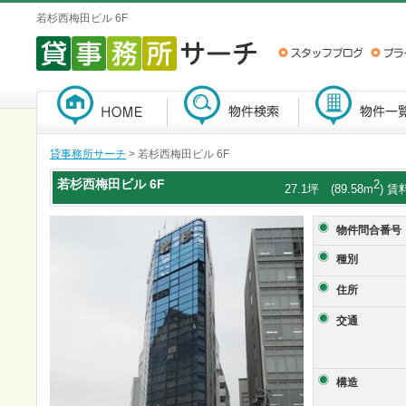
若杉西梅田ビル 6F
貸事務所サーチ
> 若杉西梅田ビル 6F
若杉西梅田ビル
6F
2
27.1坪 (89.58m
) 賃
物件問合番号
種別
住所
交通
構造