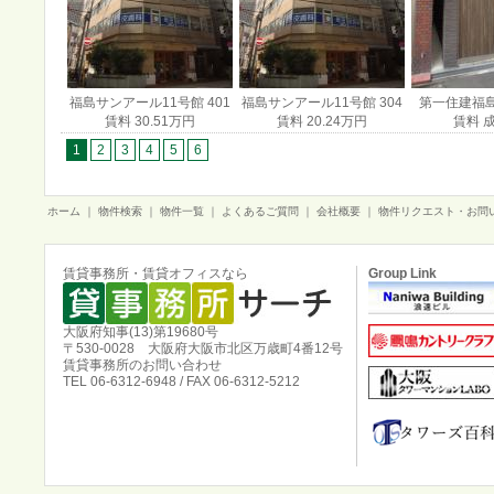
福島サンアール11号館 401
福島サンアール11号館 304
第一住建福島
賃料 30.51万円
賃料 20.24万円
賃料 
1
2
3
4
5
6
ホーム
｜
物件検索
｜
物件一覧
｜
よくあるご質問
｜
会社概要
｜
物件リクエスト・お問
賃貸事務所・賃貸オフィスなら
Group Link
大阪府知事(13)第19680号
〒530-0028 大阪府大阪市北区万歳町4番12号
賃貸事務所のお問い合わせ
TEL 06-6312-6948 / FAX 06-6312-5212