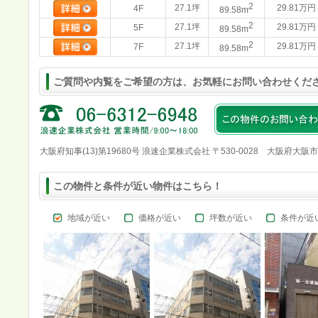
2
27.1坪
29.81万円
4F
89.58m
2
27.1坪
29.81万円
5F
89.58m
2
27.1坪
29.81万円
7F
89.58m
ご質問や内覧をご希望の方は、お気軽にお問い合わせくだ
大阪府知事(13)第19680号 浪速企業株式会社 〒530-0028 大阪府大阪
この物件と条件が近い物件はこちら！
地域が近い
価格が近い
坪数が近い
条件が近