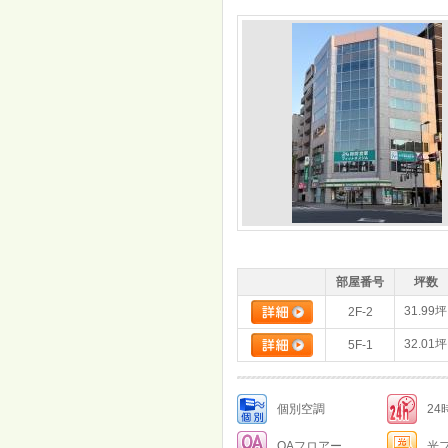
部屋番号
坪数
31.99坪
2F-2
32.01坪
5F-1
個別空調
2
OAフロアー
光