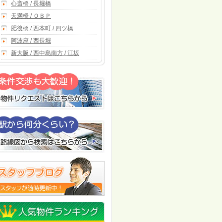
心斎橋 / 長堀橋
天満橋 / ＯＢＰ
肥後橋 / 西本町 / 四ツ橋
阿波座 / 西長堀
新大阪 / 西中島南方 / 江坂