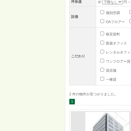
坪単価
＠
円 ～
個別空調
設備
OAフロアー
格安賃料
新築オフィス
レンタルオフィ
こだわり
ワンフロアー貸
貸店舗
一棟貸
2 件の物件が見つかりました。
1