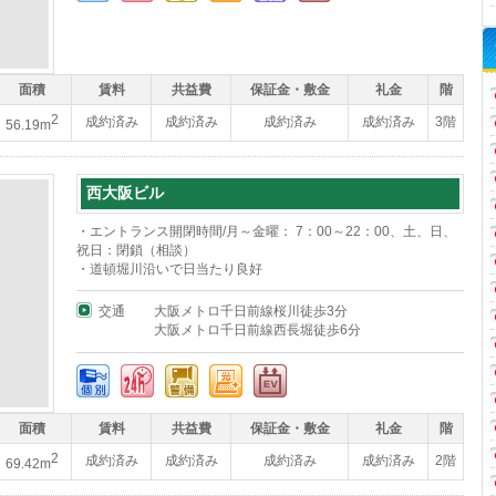
面積
賃料
共益費
保証金・敷金
礼金
階
2
成約済み
成約済み
成約済み
成約済み
3階
56.19m
西大阪ビル
・エントランス開閉時間/月～金曜： 7：00～22：00、土、日、
祝日：閉鎖（相談）
・道頓堀川沿いで日当たり良好
交通
大阪メトロ千日前線桜川徒歩3分
大阪メトロ千日前線西長堀徒歩6分
面積
賃料
共益費
保証金・敷金
礼金
階
2
成約済み
成約済み
成約済み
成約済み
2階
69.42m