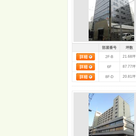
部屋番号
坪数
21.68坪
2F-B
87.77坪
6F
20.81坪
8F-D