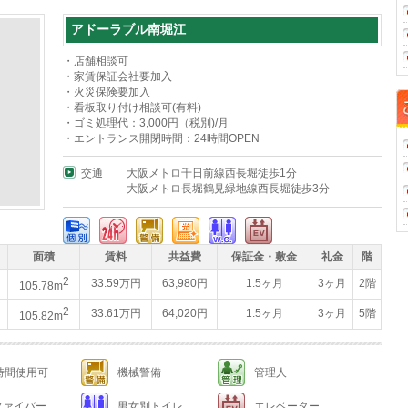
アドーラブル南堀江
・店舗相談可
・家賃保証会社要加入
・火災保険要加入
・看板取り付け相談可(有料)
・ゴミ処理代：3,000円（税別)/月
・エントランス開閉時間：24時間OPEN
交通
大阪メトロ千日前線西長堀徒歩1分
大阪メトロ長堀鶴見緑地線西長堀徒歩3分
面積
賃料
共益費
保証金・敷金
礼金
階
2
33.59万円
63,980円
1.5ヶ月
3ヶ月
2階
105.78m
2
33.61万円
64,020円
1.5ヶ月
3ヶ月
5階
105.82m
4時間使用可
機械警備
管理人
ファイバー
男女別トイレ
エレベーター