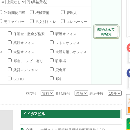
 ＠
円 (共益費込)
24時間使用可
機械警備
管理人
光ファイバー
男女別トイレ
エレベーター
保証金・敷金が格安
駅近オフィス
築浅オフィス
レトロオフィス
ス
大型オフィス
大通り沿いオフィス
1階にコンビニ有り
駐車場
賃貸マンション
貸倉庫
1階
SOHO
並び順：
昇順/降順：
表示件数：
イイダ2ビル