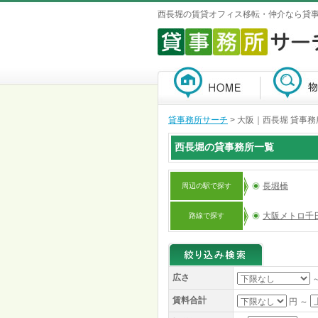
西長堀の賃貸オフィス移転・仲介なら貸
貸事務所サーチ
>
大阪｜西長堀 貸事務
西長堀の貸事務所一覧
長堀橋
周辺の駅で探す
大阪メトロ千
路線で探す
広さ
賃料合計
円 ～