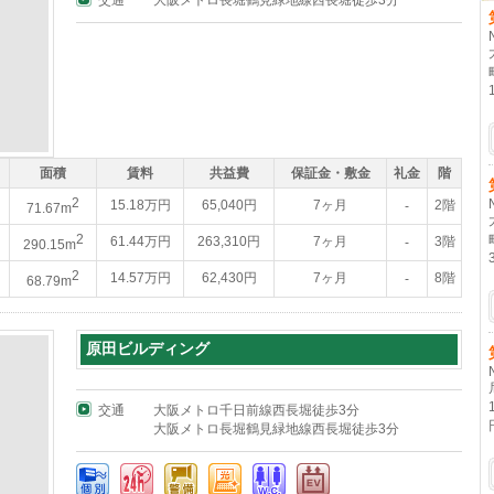
交通
大阪メトロ長堀鶴見緑地線西長堀徒歩3分
面積
賃料
共益費
保証金・敷金
礼金
階
2
15.18万円
65,040円
7ヶ月
2階
-
71.67m
2
61.44万円
263,310円
7ヶ月
3階
-
290.15m
2
14.57万円
62,430円
7ヶ月
8階
-
68.79m
原田ビルディング
交通
大阪メトロ千日前線西長堀徒歩3分
大阪メトロ長堀鶴見緑地線西長堀徒歩3分