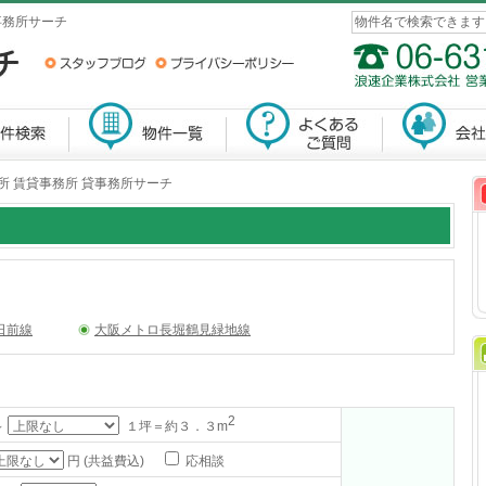
事務所サーチ
所 賃貸事務所 貸事務所サーチ
日前線
大阪メトロ長堀鶴見緑地線
2
～
１坪＝約３．３m
円 (共益費込)
応相談