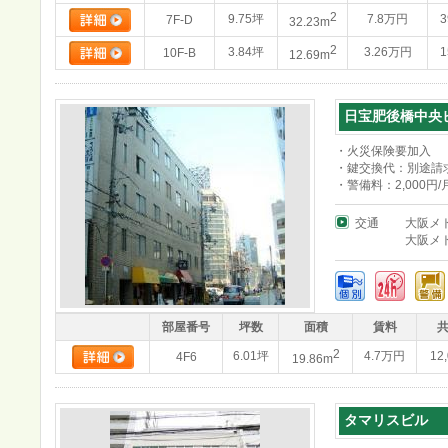
2
9.75坪
7.8万円
3
7F-D
32.23m
2
3.84坪
3.26万円
1
10F-B
12.69m
日宝肥後橋中央
・火災保険要加入
・鍵交換代：別途請
・警備料：2,000円/
交通
大阪メ
大阪メ
部屋番号
坪数
面積
賃料
2
6.01坪
4.7万円
12
4F6
19.86m
タマリスビル