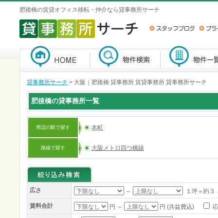
肥後橋の賃貸オフィス移転・仲介なら貸事務所サーチ
貸事務所サーチ
>
大阪｜肥後橋 貸事務所 賃貸事務所 貸事務所サーチ
肥後橋の貸事務所一覧
本町
周辺の駅で探す
大阪メトロ四つ橋線
路線で探す
広さ
～
１坪＝約３
賃料合計
円 ～
円 (共益費込)
応