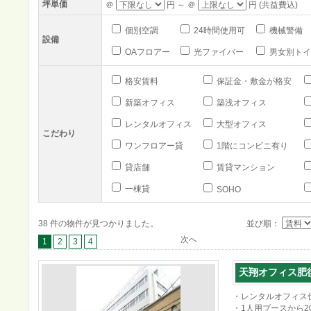
坪単価
＠
円 ～ ＠
円 (共益費込)
個別空調
24時間使用可
機械警備
設備
OAフロアー
光ファイバー
男女別トイ
格安賃料
保証金・敷金が格安
新築オフィス
築浅オフィス
レンタルオフィス
大型オフィス
こだわり
ワンフロアー貸
1階にコンビニ有り
貸店舗
賃貸マンション
一棟貸
SOHO
38 件の物件が見つかりました。
並び順：
次へ
1
2
3
4
天翔オフィス肥後
・レンタルオフィス
・1人用ブースから