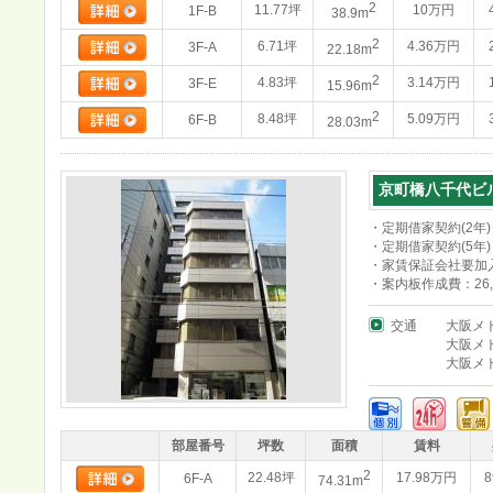
2
11.77坪
10万円
1F-B
38.9m
2
6.71坪
4.36万円
3F-A
22.18m
2
4.83坪
3.14万円
3F-E
15.96m
2
8.48坪
5.09万円
6F-B
28.03m
京町橋八千代ビ
・定期借家契約(2年
・定期借家契約(5年
・家賃保証会社要加入
・案内板作成費：26,
交通
大阪メ
大阪メ
大阪メ
部屋番号
坪数
面積
賃料
2
22.48坪
17.98万円
8
6F-A
74.31m