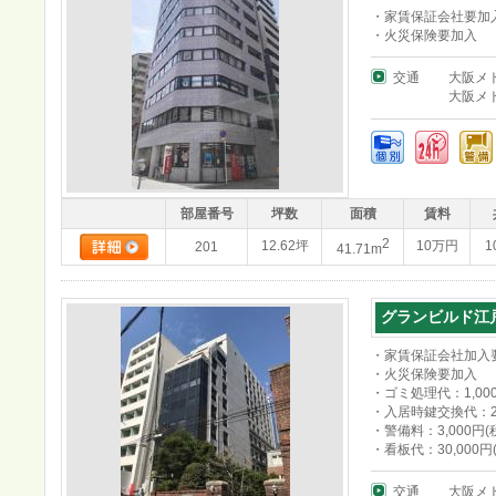
・家賃保証会社要加
・火災保険要加入
交通
大阪メ
大阪メ
部屋番号
坪数
面積
賃料
2
12.62坪
10万円
1
201
41.71m
グランビルド江
・家賃保証会社加入
・火災保険要加入
・ゴミ処理代：1,000
・入居時鍵交換代：25
・警備料：3,000円
・看板代：30,000
交通
大阪メ