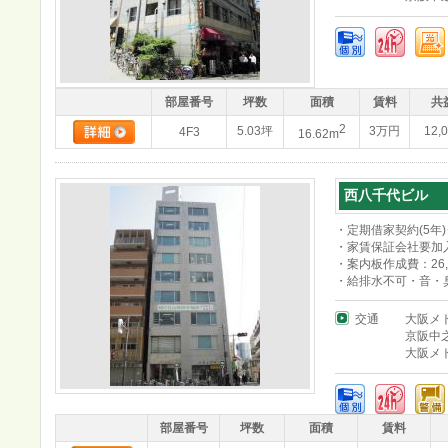
部屋番号
坪数
面積
賃料
共
2
5.03坪
3万円
12,
4F3
16.62m
西八千代ビル
・定期借家契約(5年
・家賃保証会社要加入
・案内板作成費：26,
・給排水不可・音・
交通
大阪メ
京阪中
大阪メ
部屋番号
坪数
面積
賃料