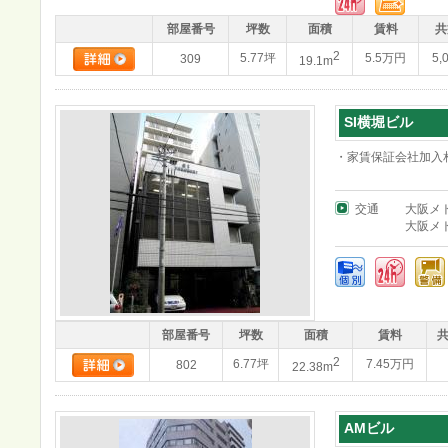
部屋番号
坪数
面積
賃料
共
2
5.77坪
5.5万円
5,
309
19.1m
SI横堀ビル
・家賃保証会社加入
交通
大阪メ
大阪メ
部屋番号
坪数
面積
賃料
2
6.77坪
7.45万円
802
22.38m
AMビル