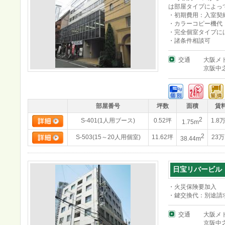
は部屋タイプによっ
・初期費用：入室契
・カラーコピー機代：
・完全個室タイプに
・諸条件相談可
交通
大阪メ
京阪中
部屋番号
坪数
面積
賃
2
S-401(1人用ブース)
0.52坪
1.8
1.75m
2
S-503(15～20人用個室)
11.62坪
23
38.44m
日宝リバービル
・火災保険要加入
・鍵交換代：別途請
交通
大阪メ
京阪中