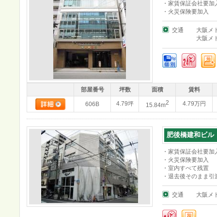
・家賃保証会社要加
・火災保険要加入
交通
大阪メ
大阪メ
部屋番号
坪数
面積
賃料
2
4.79坪
4.79万円
606B
15.84m
肥後橋建和ビル
・家賃保証会社要加
・火災保険要加入
・室内すべて残置
・退去後そのまま引
交通
大阪メ