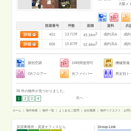
大阪メ
部屋番号
坪数
面積
賃料
共
2
13.71坪
成約済み
成約
401
45.34m
2
15.87坪
成約済み
成約
606
52.48m
個別空調
24時間使用可
機械警備
OAフロアー
光ファイバー
男女別ト
38 件の物件が見つかりました。
次へ
1
2
3
4
ホーム
｜
物件検索
｜
物件一覧
｜
よくあるご質問
｜
会社概要
｜
物件リクエスト・お問
賃貸事務所・賃貸オフィスなら
Group Link