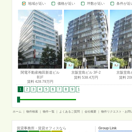
地域が近い
価格が近い
坪数が近い
条件が近
関電不動産梅田新道ビル
京阪堂島ビル 3F-2
京阪堂島ビル
B1F
賃料 538.4万円
賃料 20
賃料 428.79万円
1
2
3
4
5
6
7
8
9
10
11
12
13
14
15
1
ホーム
｜
物件検索
｜
物件一覧
｜
よくあるご質問
｜
会社概要
｜
物件リクエスト・お問
賃貸事務所・賃貸オフィスなら
Group Link