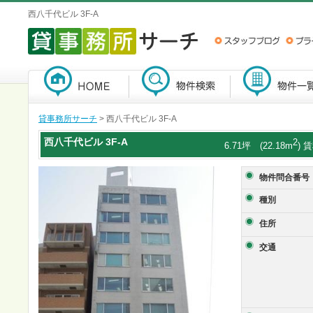
西八千代ビル 3F-A
貸事務所サーチ
> 西八千代ビル 3F-A
西八千代ビル
3F-A
2
6.71坪 (22.18m
) 
物件問合番号
種別
住所
交通