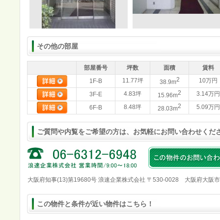
その他の部屋
部屋番号
坪数
面積
賃料
2
11.77坪
10万円
1F-B
38.9m
2
4.83坪
3.14万円
3F-E
15.96m
2
8.48坪
5.09万円
6F-B
28.03m
ご質問や内覧をご希望の方は、お気軽にお問い合わせくだ
大阪府知事(13)第19680号 浪速企業株式会社 〒530-0028 大阪府大阪
この物件と条件が近い物件はこちら！