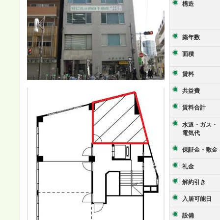
構造
築年数
面積
賃料
共益費
賃料合計
水道・ガス・
電気代
保証金・敷金
礼金
解約引き
入居可能日
設備