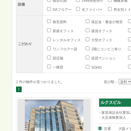
個別空調
24時間使用可
機械警備
設備
OAフロアー
光ファイバー
男女別トイ
格安賃料
保証金・敷金が格安
新築オフィス
築浅オフィス
レンタルオフィス
大型オフィス
こだわり
ワンフロアー貸
1階にコンビニ有り
貸店舗
賃貸マンション
一棟貸
SOHO
1 件の物件が見つかりました。
並び順：
1
ルクスビル
・家賃保証会社要加
・火災保険要加入
交通
大阪メ