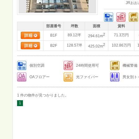
JRお
部屋番号
坪数
面積
賃料
2
89.12坪
71.3万円
B1F
294.61m
2
128.57坪
102.86万円
B2F
425.02m
個別空調
24時間使用可
機械警備
OAフロアー
光ファイバー
男女別ト
1 件の物件が見つかりました。
1