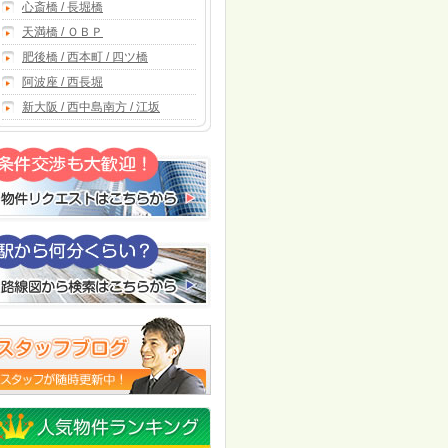
心斎橋 / 長堀橋
天満橋 / ＯＢＰ
肥後橋 / 西本町 / 四ツ橋
阿波座 / 西長堀
新大阪 / 西中島南方 / 江坂