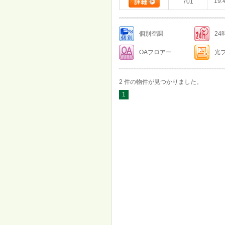
19.
701
個別空調
2
OAフロアー
光
2 件の物件が見つかりました。
1