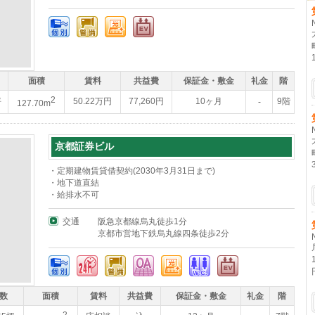
面積
賃料
共益費
保証金・敷金
礼金
階
2
坪
50.22万円
77,260円
10ヶ月
9階
-
127.70m
京都証券ビル
・定期建物賃貸借契約(2030年3月31日まで)
・地下道直結
・給排水不可
交通
阪急京都線烏丸徒歩1分
京都市営地下鉄烏丸線四条徒歩2分
数
面積
賃料
共益費
保証金・敷金
礼金
階