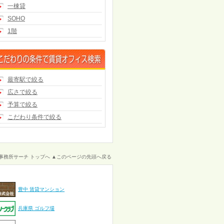
一棟貸
SOHO
1階
最寄駅で絞る
広さで絞る
予算で絞る
こだわり条件で絞る
事務所サーチ トップへ
▲このページの先頭へ戻る
豊中 賃貸マンション
兵庫県 ゴルフ場