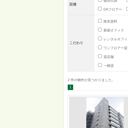
個別空調
設備
OAフロアー
格安賃料
新築オフィス
レンタルオフィ
こだわり
ワンフロアー貸
貸店舗
一棟貸
2 件の物件が見つかりました。
1