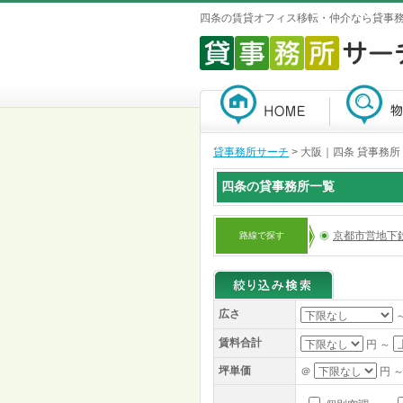
四条の賃貸オフィス移転・仲介なら貸事
貸事務所サーチ
>
大阪｜四条 貸事務所
四条の貸事務所一覧
京都市営地下
路線で探す
広さ
賃料合計
円 ～
坪単価
＠
円 ～