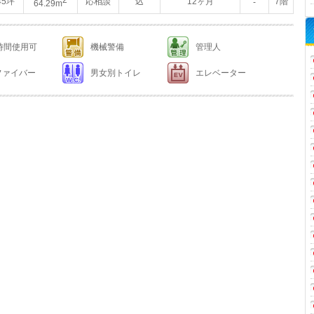
2
45坪
応相談
込
12ヶ月
7階
-
64.29m
4時間使用可
機械警備
管理人
ファイバー
男女別トイレ
エレベーター