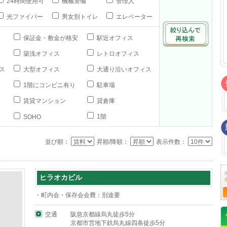
24時間使用可
機械警備
管理人
光ファイバー
男女別トイレ
エレベーター
保証金・敷金が格安
駅近オフィス
築浅オフィス
レトロオフィス
ス
大型オフィス
大通り沿いオフィス
1階にコンビニ有り
駐車場
賃貸マンション
貸倉庫
1階
SOHO
並び順：
昇順/降順：
表示件数：
ヒラオカビル
・町内会・保存会会費：別途要
交通
阪急京都線烏丸徒歩5分
京都市営地下鉄烏丸線四条徒歩5分