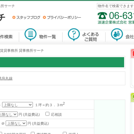
務所サーチ
 賃貸事務所 貸事務所サーチ
鉄烏丸線
2
～
１坪＝約３．３m
円 (共益費込)
応相談
 ＠
円 (共益費込)