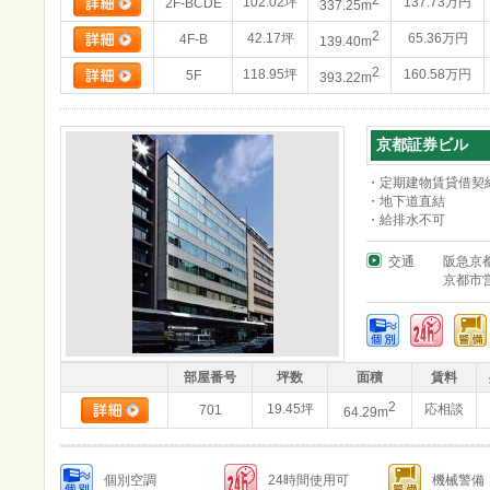
2
102.02坪
137.73万円
2F-BCDE
337.25m
2
42.17坪
65.36万円
4F-B
139.40m
2
118.95坪
160.58万円
5F
393.22m
京都証券ビル
・定期建物賃貸借契約(
・地下道直結
・給排水不可
交通
阪急京
京都市
部屋番号
坪数
面積
賃料
2
19.45坪
応相談
701
64.29m
個別空調
24時間使用可
機械警備