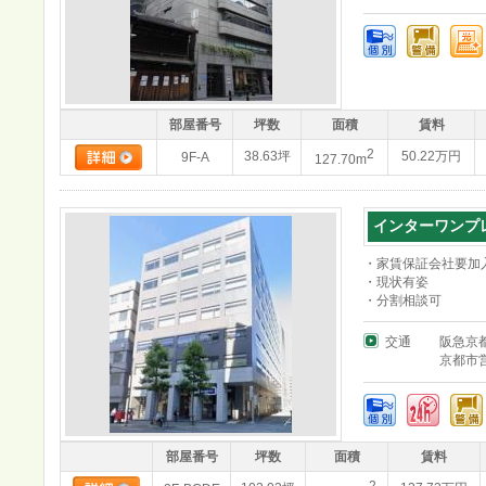
部屋番号
坪数
面積
賃料
2
38.63坪
50.22万円
9F-A
127.70m
インターワンプ
・家賃保証会社要加
・現状有姿
・分割相談可
交通
阪急京
京都市
部屋番号
坪数
面積
賃料