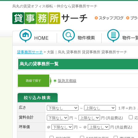
烏丸の賃貸オフィス移転・仲介なら貸事務所サーチ
貸事務所サーチ
>
大阪｜烏丸 貸事務所 賃貸事務所 貸事務所サーチ
烏丸の貸事務所一覧
阪急京都線
路線で探す
広さ
～
１坪＝約３
賃料合計
円 ～
円 (共益費込)
応
坪単価
＠
円 ～ ＠
円 (共益費込)