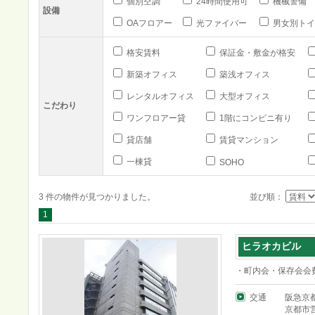
個別空調
24時間使用可
機械警備
設備
OAフロアー
光ファイバー
男女別トイ
格安賃料
保証金・敷金が格安
新築オフィス
築浅オフィス
レンタルオフィス
大型オフィス
こだわり
ワンフロアー貸
1階にコンビニ有り
貸店舗
賃貸マンション
一棟貸
SOHO
3 件の物件が見つかりました。
並び順：
1
ヒラオカビル
・町内会・保存会会
交通
阪急京
京都市