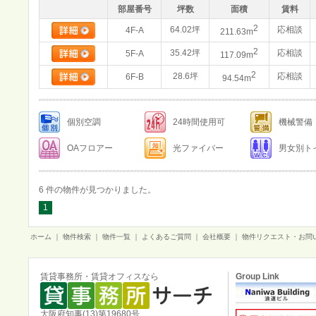
部屋番号
坪数
面積
賃料
2
64.02坪
応相談
4F-A
211.63m
2
35.42坪
応相談
5F-A
117.09m
2
28.6坪
応相談
6F-B
94.54m
個別空調
24時間使用可
機械警備
OAフロアー
光ファイバー
男女別ト
6 件の物件が見つかりました。
1
ホーム
｜
物件検索
｜
物件一覧
｜
よくあるご質問
｜
会社概要
｜
物件リクエスト・お問
賃貸事務所・賃貸オフィスなら
Group Link
大阪府知事(13)第19680号