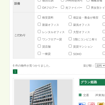
個別空調
24時間使用可
機械警備
設備
OAフロアー
光ファイバー
男女別トイ
格安賃料
保証金・敷金が格安
新築オフィス
築浅オフィス
レンタルオフィス
大型オフィス
こだわり
ワンフロアー貸
1階にコンビニ有り
貸店舗
賃貸マンション
一棟貸
SOHO
6 件の物件が見つかりました。
並び順：
1
グラン姫路
交通
JR東