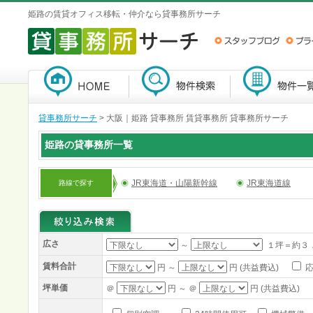
姫路の賃貸オフィス移転・仲介なら貸事務所サーチ
貸事務所サーチ
>
大阪｜姫路 貸事務所 賃貸事務所 貸事務所サーチ
姫路の貸事務所一覧
JR東海道・山陽新幹線
JR東海道線
路線で探す
広さ
～
１坪＝約３
賃料合計
円 ～
円 (共益費込)
応
坪単価
＠
円 ～ ＠
円 (共益費込)