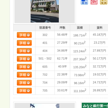
部屋番号
坪数
面積
賃料
2
56.48坪
45.18万円
302
186.71m
2
27.29坪
23.2万円
401
90.21m
2
34.86坪
27.89万円
404
115.24m
2
501・502
62.71坪
50.17万円
207.30m
2
40.9坪
32.72万円
605
135.20m
2
22.38坪
19.02万円
702
73.98m
2
29.09坪
24.73万円
704
96.16m
2
33.61坪
26.89万円
705
111.10m
みなと銀行第一