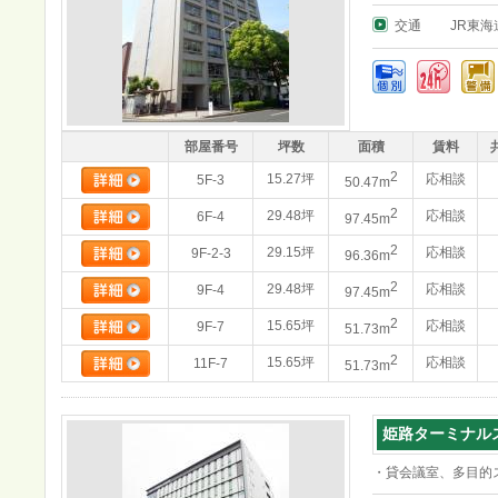
交通
JR東
部屋番号
坪数
面積
賃料
2
15.27坪
応相談
5F-3
50.47m
2
29.48坪
応相談
6F-4
97.45m
2
29.15坪
応相談
9F-2-3
96.36m
2
29.48坪
応相談
9F-4
97.45m
2
15.65坪
応相談
9F-7
51.73m
2
15.65坪
応相談
11F-7
51.73m
姫路ターミナル
・貸会議室、多目的