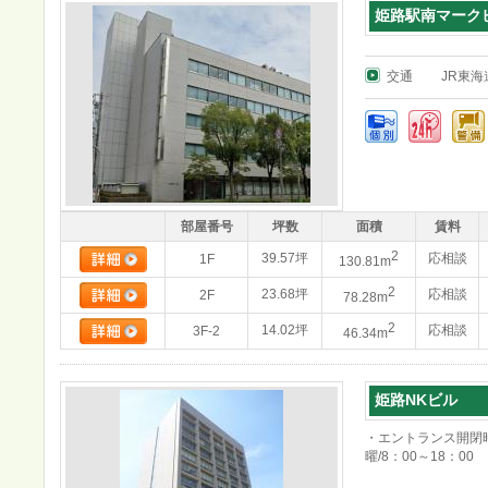
姫路駅南マーク
交通
JR東
部屋番号
坪数
面積
賃料
2
39.57坪
応相談
1F
130.81m
2
23.68坪
応相談
2F
78.28m
2
14.02坪
応相談
3F-2
46.34m
姫路NKビル
・エントランス開閉時
曜/8：00～18：00