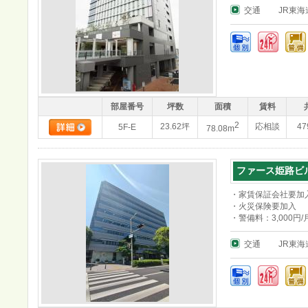
交通
JR東
部屋番号
坪数
面積
賃料
2
23.62坪
応相談
47
5F-E
78.08m
ファース姫路ビ
・家賃保証会社要加
・火災保険要加入
・警備料：3,000円/
交通
JR東