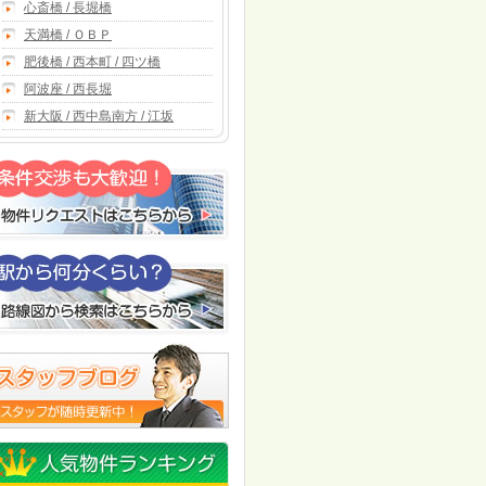
心斎橋 / 長堀橋
天満橋 / ＯＢＰ
肥後橋 / 西本町 / 四ツ橋
阿波座 / 西長堀
新大阪 / 西中島南方 / 江坂