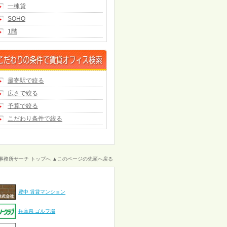
一棟貸
SOHO
1階
最寄駅で絞る
広さで絞る
予算で絞る
こだわり条件で絞る
事務所サーチ トップへ
▲このページの先頭へ戻る
豊中 賃貸マンション
兵庫県 ゴルフ場