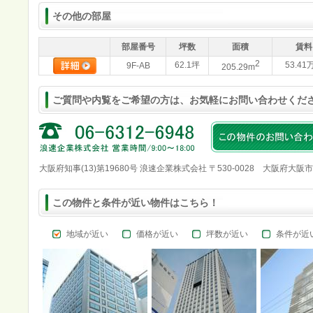
その他の部屋
部屋番号
坪数
面積
賃料
2
62.1坪
53.41
9F-AB
205.29m
ご質問や内覧をご希望の方は、お気軽にお問い合わせくだ
大阪府知事(13)第19680号 浪速企業株式会社 〒530-0028 大阪府大阪
この物件と条件が近い物件はこちら！
地域が近い
価格が近い
坪数が近い
条件が近