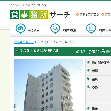
うつぼＧＩＺＡビル 6F-AB
貸事務所サーチ
> うつぼＧＩＺＡビル 6F-AB
うつぼＧＩＺＡビル
6F-AB
2
62.1坪 (205.29m
) 賃
物件問合番号
種別
住所
交通
構造