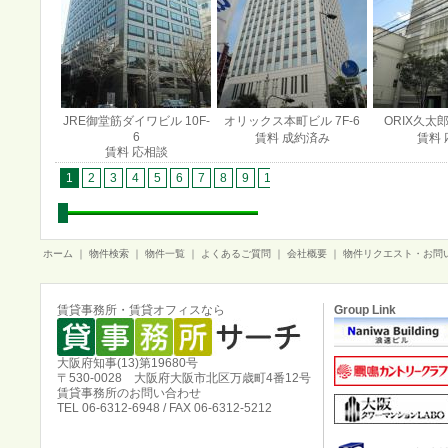
JRE御堂筋ダイワビル 10F-
オリックス本町ビル 7F-6
ORIX久太郎
6
賃料 成約済み
賃料 
賃料 応相談
1
2
3
4
5
6
7
8
9
10
11
12
13
14
15
1
ホーム
｜
物件検索
｜
物件一覧
｜
よくあるご質問
｜
会社概要
｜
物件リクエスト・お問
賃貸事務所・賃貸オフィスなら
Group Link
大阪府知事(13)第19680号
〒530-0028 大阪府大阪市北区万歳町4番12号
賃貸事務所のお問い合わせ
TEL 06-6312-6948 / FAX 06-6312-5212