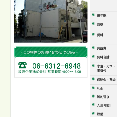
築年数
面積
賃料
共益費
賃料合計
水道・ガス・
電気代
保証金・敷金
礼金
解約引き
入居可能日
設備