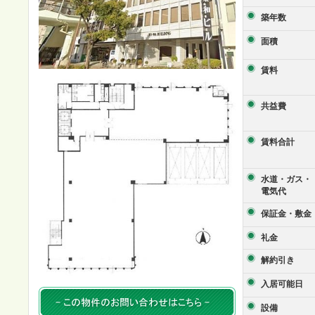
築年数
面積
賃料
共益費
賃料合計
水道・ガス・
電気代
保証金・敷金
礼金
解約引き
入居可能日
設備