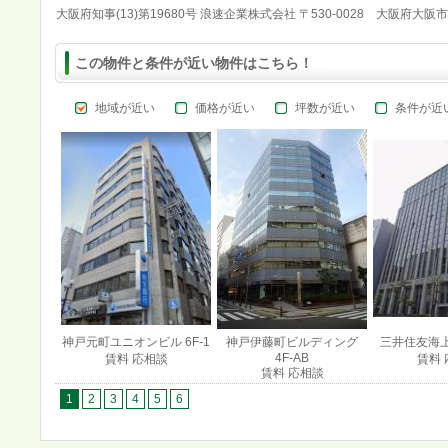
大阪府知事(13)第19680号 浪速企業株式会社 〒530-0028 大阪府大阪
この物件と条件が近い物件はこちら！
地域が近い
価格が近い
坪数が近い
条件が近
神戸元町ユニオンビル 6F-1
神戸伊藤町ビルディング
三井住友海上
4F-AB
賃料 応相談
賃料 
賃料 応相談
1
2
3
4
5
6