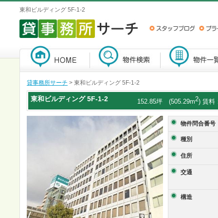
東和ビルディング 5F-1-2
貸事務所サーチ
> 東和ビルディング 5F-1-2
東和ビルディング
5F-1-2
2
152.85坪 (505.29m
) 賃料：
物件問合番号
種別
住所
交通
構造