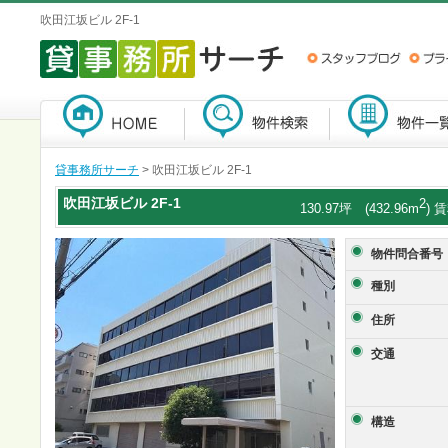
吹田江坂ビル 2F-1
貸事務所サーチ
> 吹田江坂ビル 2F-1
吹田江坂ビル
2F-1
2
130.97坪 (432.96m
) 
物件問合番号
種別
住所
交通
構造