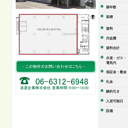
築年数
面積
賃料
共益費
賃料合計
水道・ガス・
電気代
保証金・敷金
礼金
解約引き
入居可能日
設備