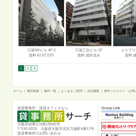
江坂NKビル 4F-3
江坂三生ビル 1F
エスプリ江
賃料 62.87万円
賃料 成約済み
賃料 
1
2
3
ホーム
｜
物件検索
｜
物件一覧
｜
よくあるご質問
｜
会社概要
｜
物件リクエスト・お問
賃貸事務所・賃貸オフィスなら
Group Link
大阪府知事(13)第19680号
〒530-0028 大阪府大阪市北区万歳町4番12号
賃貸事務所のお問い合わせ