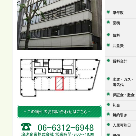
築年数
面積
賃料
共益費
賃料合計
水道・ガス・
電気代
保証金・敷金
礼金
解約引き
入居可能日
設備