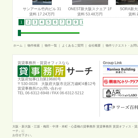
サンアール竹内ビル 31
ONEST新大阪スクエア 1F
SORA新大阪
賃料 17.24万円
賃料 53.48万円
賃料 
1
2
3
4
5
6
7
8
9
10
11
12
13
14
15
1
ホーム
｜
物件検索
｜
物件一覧
｜
よくあるご質問
｜
会社概要
｜
物件リクエスト・お問
賃貸事務所・賃貸オフィスなら
Group Link
大阪府知事(13)第19680号
〒530-0028 大阪府大阪市北区万歳町4番12号
賃貸事務所のお問い合わせ
TEL 06-6312-6948 / FAX 06-6312-5212
大阪・新大阪・江坂・梅田・中津・本町・心斎橋の貸事務所 賃貸事務所 賃貸オフィス・
ーチ」に
お任せ下さい。