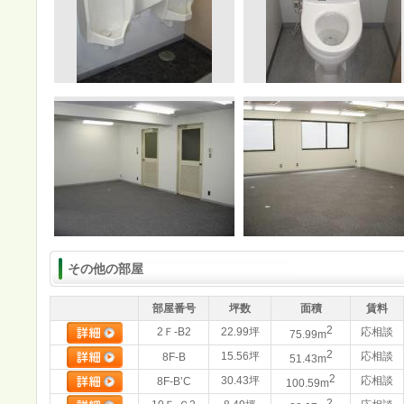
その他の部屋
部屋番号
坪数
面積
賃料
2
2Ｆ-B2
22.99坪
応相談
75.99m
2
15.56坪
応相談
8F-B
51.43m
2
30.43坪
応相談
8F-B’C
100.59m
2