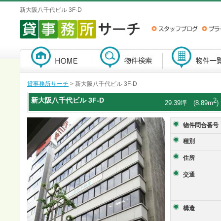
新大阪八千代ビル 3F-D
貸事務所サーチ
> 新大阪八千代ビル 3F-D
新大阪八千代ビル
3F-D
2
29.39坪 (8.89m
物件問合番号
種別
住所
交通
構造