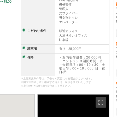
24時間使用可
機械警備
管理人
光ファイバー
男女別トイレ
エレベーター
こだわり条件
駅近オフィス
大通り沿いオフィス
駐車場
駐車場
有り 35,000円
備考
・案内板作成費：26,000円
・エントランス開閉時間：月
～金曜日/8：00～19：30、土
曜日/8：00～18：00、日・祝
日/閉
※上記募集条件等は、予告なく変更になる場合がございます。
※図面等詳細と若干相違する場合は、現状を優先いたします。
※上記物件が成約済の場合はご了承下さい。