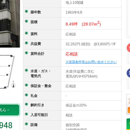
地上10階建
築年数
1983年9月
面積
2
8.49坪 (28.07m
)
賃料
応相談
共益費
32,262円 (税別) @3,800円 / 坪
賃料合計
応相談
※賃貸条件等はお問い合せください
水道・ガス・
水道/共益費に含む
電気代
電気/(約＠45円/kwh)
保証金・敷金
応相談
礼金
-
解約引き
保証金の20%
入居可能日
相談
設備
個別空調