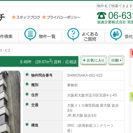
Ｆ-Ｃ2
2
8.49坪 (28.07m
) 賃料：応相談
物件問合番号
SHINOSAKA-002-022
種別
事務所
住所
大阪府大阪市淀川区宮原4-1-45
交通
大阪メトロ御堂筋線 新大阪 徒歩
3分
JR 新大阪 徒歩3分
構造
SRC（鉄骨鉄筋コンクリート
造）