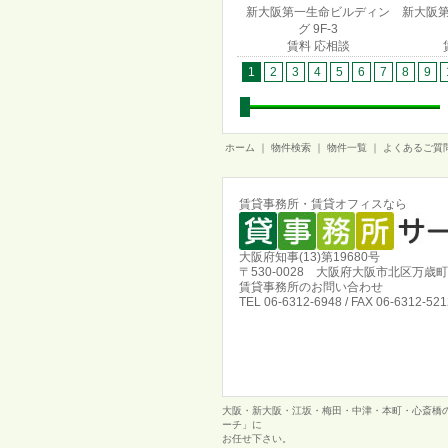
新大阪第一生命ビルディン
新大阪
グ 9F-3
賃料 応相談
1
2
3
4
5
6
7
8
9
ホーム
｜
物件検索
｜
物件一覧
｜
よくあるご質
賃貸事務所・賃貸オフィスなら
大阪府知事(13)第19680号
〒530-0028 大阪府大阪市北区万歳町
賃貸事務所のお問い合わせ
TEL 06-6312-6948 / FAX 06-6312-521
大阪・新大阪・江坂・梅田・中津・本町・心斎橋の
ーチ」に
お任せ下さい。