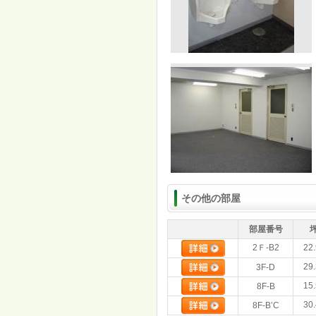
その他の部屋
部屋番号
2Ｆ-B2
22
29
3F-D
15
8F-B
30
8F-B’C