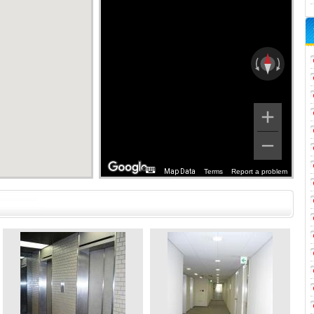
Map Data
Terms
Report a problem