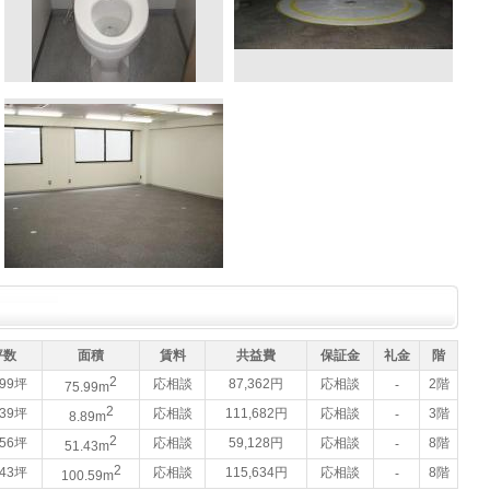
坪数
面積
賃料
共益費
保証金
礼金
階
2
.99坪
応相談
87,362円
応相談
2階
-
75.99m
2
.39坪
応相談
111,682円
応相談
3階
-
8.89m
2
.56坪
応相談
59,128円
応相談
8階
-
51.43m
2
.43坪
応相談
115,634円
応相談
8階
-
100.59m