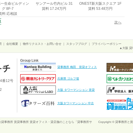
第一生命ビルディン
サンアール竹内ビル 31
ONEST新大阪スクエア 1F
グ 8F-7
賃料 17.24万円
賃料 53.48万円
賃料 応相談
10
11
12
13
14
15
16
17
18
19
20
次へ
問
｜
会社概要
｜
物件リクエスト・お問い合せ
｜
スタッフブログ
｜
プライバシーポリシー
▲大阪 貸
Group Link
貸事務所 梅田 賃貸オフィス
兵庫県 ゴルフ場
4番12号
2
大阪 タワーマンション 賃貸
大阪タワーマンション 中古
貸事務所 賃貸事務所 賃貸オフィス・貸店舗のことなら「貸事務所サ
Copyright © 貸事務