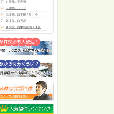
心斎橋 / 長堀橋
天満橋 / ＯＢＰ
肥後橋 / 西本町 / 四ツ橋
阿波座 / 西長堀
新大阪 / 西中島南方 / 江坂