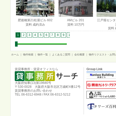
肥後橋第21松屋ビル 602
AMビル 201
江戸堀センタービ
賃料 成約済み
賃料 10万円
賃料 
1
2
3
4
5
6
7
8
9
10
11
12
13
14
15
1
ホーム
｜
物件検索
｜
物件一覧
｜
よくあるご質問
｜
会社概要
｜
物件リクエスト・お問
賃貸事務所・賃貸オフィスなら
Group Link
大阪府知事(13)第19680号
〒530-0028 大阪府大阪市北区万歳町4番12号
賃貸事務所のお問い合わせ
TEL 06-6312-6948 / FAX 06-6312-5212