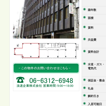
築年数
面積
賃料
共益費
賃料合計
水道・ガス・
電気代
保証金・敷金
礼金
解約引き
入居可能日