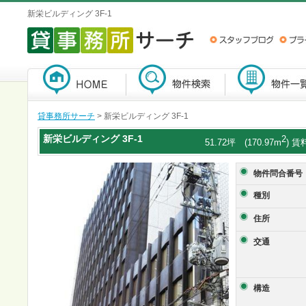
新栄ビルディング 3F-1
貸事務所サーチ
> 新栄ビルディング 3F-1
新栄ビルディング
3F-1
2
51.72坪 (170.97m
) 賃
物件問合番号
種別
住所
交通
構造