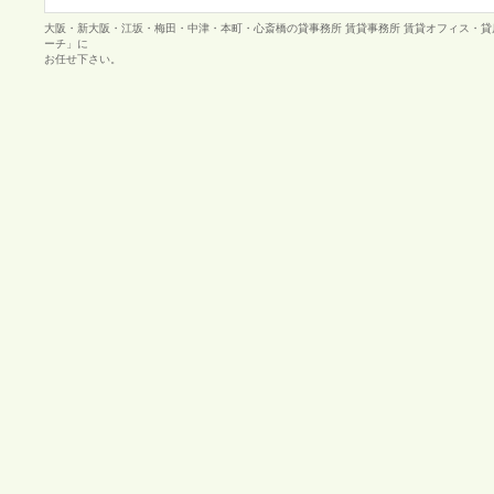
大阪・新大阪・江坂・梅田・中津・本町・心斎橋の貸事務所 賃貸事務所 賃貸オフィス・
ーチ」に
お任せ下さい。