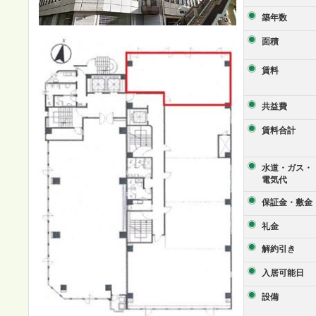
築年数
面積
賃料
共益費
賃料合計
水道・ガス・
電気代
保証金・敷金
礼金
解約引き
入居可能日
設備