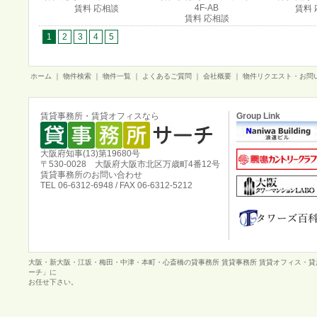
4F-AB
賃料 応相談
賃料 
賃料 応相談
1
2
3
4
5
ホーム
｜
物件検索
｜
物件一覧
｜
よくあるご質問
｜
会社概要
｜
物件リクエスト・お問
賃貸事務所・賃貸オフィスなら
Group Link
大阪府知事(13)第19680号
〒530-0028 大阪府大阪市北区万歳町4番12号
賃貸事務所のお問い合わせ
TEL 06-6312-6948 / FAX 06-6312-5212
大阪・新大阪・江坂・梅田・中津・本町・心斎橋の貸事務所 賃貸事務所 賃貸オフィス・
ーチ」に
お任せ下さい。