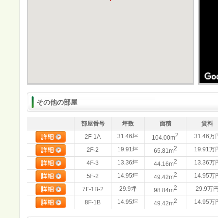
その他の部屋
部屋番号
坪数
面積
賃料
2
31.46坪
31.46万
2F-1A
104.00m
2
19.91坪
19.91万
2F-2
65.81m
2
13.36坪
13.36万
4F-3
44.16m
2
14.95坪
14.95万
5F-2
49.42m
2
29.9坪
29.9万
7F-1B-2
98.84m
2
14.95坪
14.95万
8F-1B
49.42m