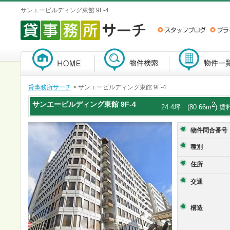
サンエービルディング東館 9F-4
貸事務所サーチ
> サンエービルディング東館 9F-4
サンエービルディング東館
9F-4
2
24.4坪 (80.66m
) 賃
物件問合番号
種別
住所
交通
構造