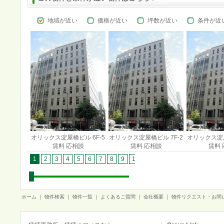
地域が近い
価格が近い
坪数が近い
条件が近
オリックス淀屋橋ビル 6F-5
オリックス淀屋橋ビル 7F-2
オリックス淀屋
賃料 応相談
賃料 応相談
賃料 
1
2
3
4
5
6
7
8
9
10
11
12
13
14
15
1
ホーム
｜
物件検索
｜
物件一覧
｜
よくあるご質問
｜
会社概要
｜
物件リクエスト・お問