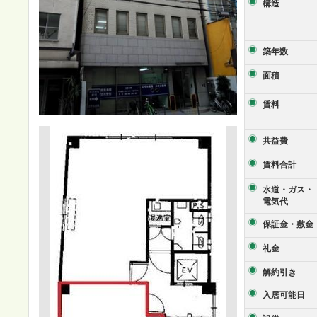
構造
築年数
面積
賃料
共益費
賃料合計
水道・ガス・
電気代
保証金・敷金
礼金
解約引き
入居可能日