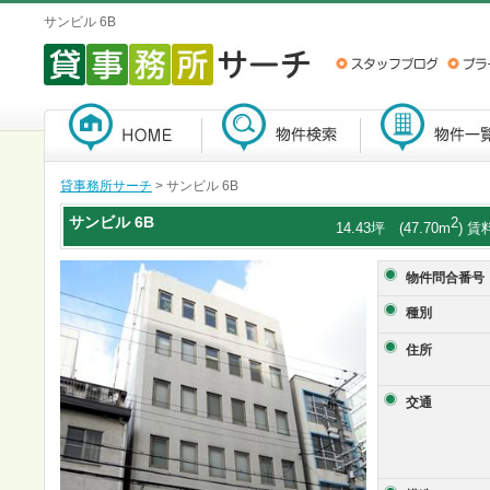
サンビル 6B
貸事務所サーチ
> サンビル 6B
サンビル
6B
2
14.43坪 (47.70m
) 賃
物件問合番号
種別
住所
交通