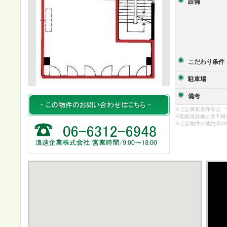
設備
こだわり条件
駐車場
備考
※上記募集条件等は、
※図面等詳細と若干相
※上記物件が成約済の