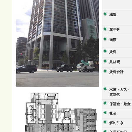
構造
築年数
面積
賃料
共益費
賃料合計
水道・ガス・
電気代
保証金・敷金
礼金
解約引き