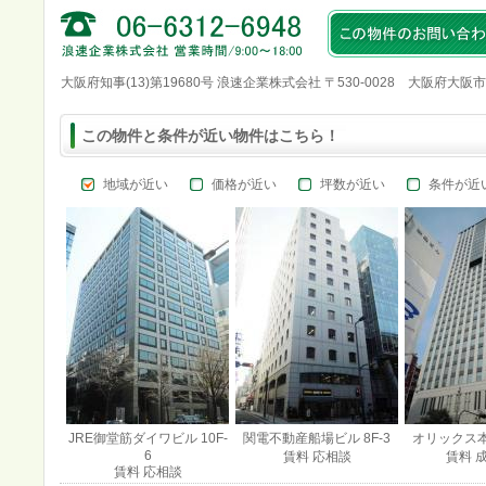
大阪府知事(13)第19680号 浪速企業株式会社 〒530-0028 大阪府大阪
この物件と条件が近い物件はこちら！
地域が近い
価格が近い
坪数が近い
条件が近
JRE御堂筋ダイワビル 10F-
関電不動産船場ビル 8F-3
オリックス本町
6
賃料 応相談
賃料 
賃料 応相談