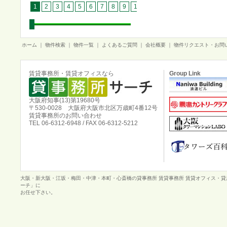
1
2
3
4
5
6
7
8
9
10
11
12
13
14
15
1
ホーム
｜
物件検索
｜
物件一覧
｜
よくあるご質問
｜
会社概要
｜
物件リクエスト・お問
賃貸事務所・賃貸オフィスなら
Group Link
大阪府知事(13)第19680号
〒530-0028 大阪府大阪市北区万歳町4番12号
賃貸事務所のお問い合わせ
TEL 06-6312-6948 / FAX 06-6312-5212
大阪・新大阪・江坂・梅田・中津・本町・心斎橋の貸事務所 賃貸事務所 賃貸オフィス・
ーチ」に
お任せ下さい。