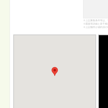
※上記募集条件等は、
※図面等詳細と若干相
※上記物件が成約済の