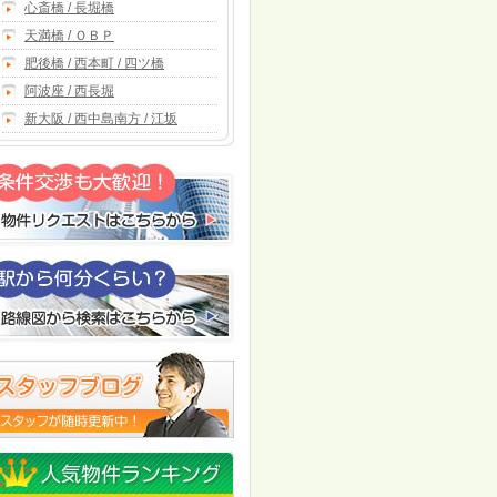
心斎橋 / 長堀橋
天満橋 / ＯＢＰ
肥後橋 / 西本町 / 四ツ橋
阿波座 / 西長堀
新大阪 / 西中島南方 / 江坂