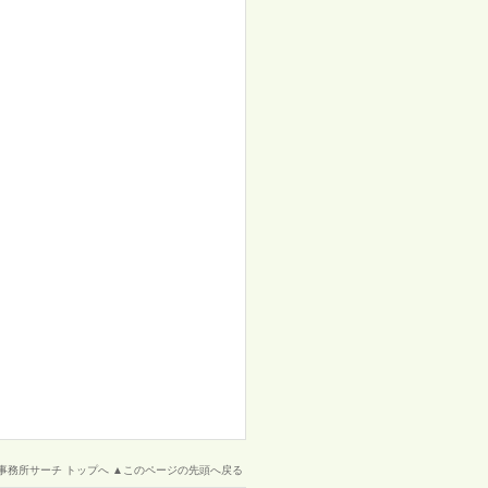
26
27
28
29
30
31
32
33
34
事務所サーチ トップへ
▲このページの先頭へ戻る