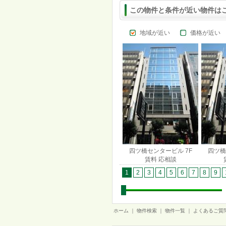
この物件と条件が近い物件は
地域が近い
価格が近い
四ツ橋センタービル 7F
四ツ橋
賃料 応相談
1
2
3
4
5
6
7
8
9
ホーム
｜
物件検索
｜
物件一覧
｜
よくあるご質