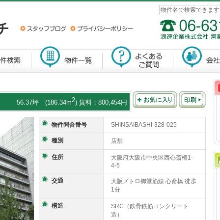
2
56.37坪 (186.34m
) 賃料：800,454円
物件問合番号
SHINSAIBASHI-328-025
種別
店舗
住所
大阪府大阪市中央区西心斎橋1-
4-5
交通
大阪メトロ御堂筋線 心斎橋 徒歩
1分
構造
SRC（鉄骨鉄筋コンクリート
造）