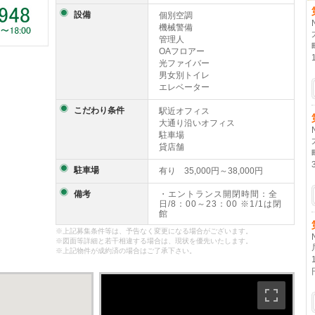
設備
個別空調
機械警備
管理人
OAフロアー
光ファイバー
男女別トイレ
エレベーター
こだわり条件
駅近オフィス
大通り沿いオフィス
駐車場
貸店舗
駐車場
有り 35,000円～38,000円
備考
・エントランス開閉時間：全
日/8：00～23：00 ※1/1は閉
館
※上記募集条件等は、予告なく変更になる場合がございます。
※図面等詳細と若干相違する場合は、現状を優先いたします。
※上記物件が成約済の場合はご了承下さい。