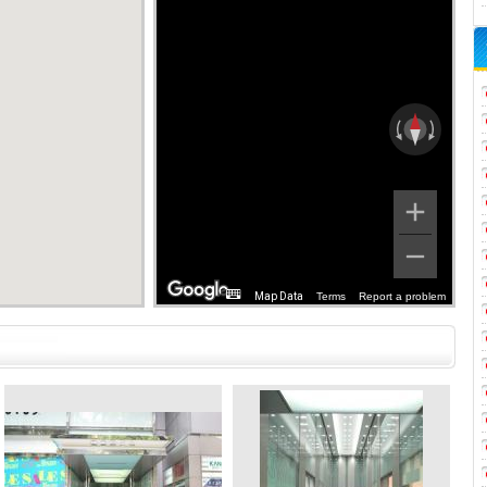
Map Data
Terms
Report a problem