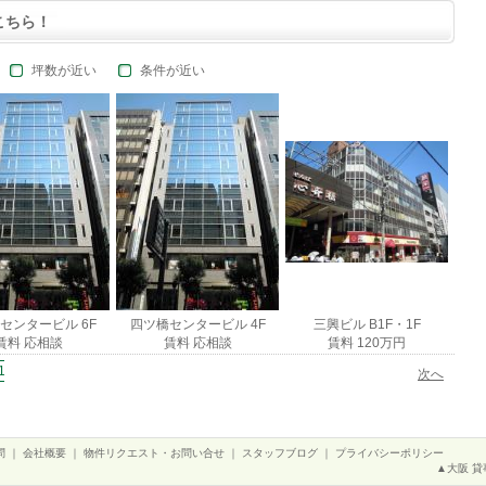
こちら！
坪数が近い
条件が近い
センタービル 6F
四ツ橋センタービル 4F
三興ビル B1F・1F
賃料 応相談
賃料 応相談
賃料 120万円
10
11
12
13
14
15
16
17
18
19
20
21
22
23
24
25
次へ
問
｜
会社概要
｜
物件リクエスト・お問い合せ
｜
スタッフブログ
｜
プライバシーポリシー
▲大阪 貸