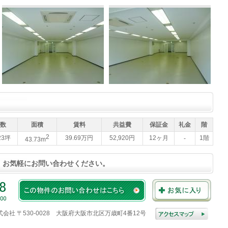
数
面積
賃料
共益費
保証金
礼金
階
2
23坪
39.69万円
52,920円
12ヶ月
1階
-
43.73m
、お気軽にお問い合わせください。
株式会社 〒530-0028 大阪府大阪市北区万歳町4番12号