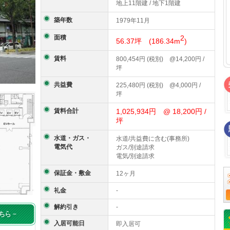
地上11階建 / 地下1階建
築年数
1979年11月
面積
2
56.37坪 (186.34m
)
賃料
800,454円 (税別) @14,200円 /
坪
共益費
225,480円 (税別) @4,000円 /
坪
賃料合計
1,025,934円 @ 18,200円 /
坪
水道・ガス・
水道/共益費に含む(事務所)
電気代
ガス/別途請求
電気/別途請求
保証金・敷金
12ヶ月
礼金
-
解約引き
-
入居可能日
即入居可