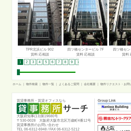
TPR北浜ビル 902
四ツ橋センタービル 7F
四ツ橋センタ
賃料 応相談
賃料 応相談
賃料 
1
2
3
4
5
6
7
8
9
10
11
12
13
14
15
1
ホーム
｜
物件検索
｜
物件一覧
｜
よくあるご質問
｜
会社概要
｜
物件リクエスト・お問
賃貸事務所・賃貸オフィスなら
Group Link
大阪府知事(13)第19680号
〒530-0028 大阪府大阪市北区万歳町4番12号
賃貸事務所のお問い合わせ
TEL 06-6312-6948 / FAX 06-6312-5212