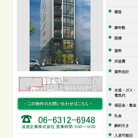
構造
築年数
面積
賃料
共益費
賃料合計
水道・ガス・
電気代
保証金・敷金
礼金
解約引き
入居可能日