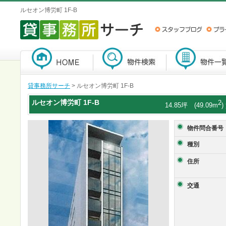
ルセオン博労町 1F-B
貸事務所サーチ
> ルセオン博労町 1F-B
ルセオン博労町
1F-B
2
14.85坪 (49.09m
物件問合番号
種別
住所
交通