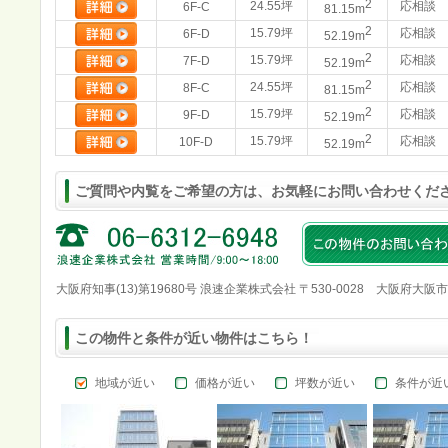
2
24.55坪
応相談
6F-C
81.15m
2
15.79坪
応相談
6F-D
52.19m
2
15.79坪
応相談
7F-D
52.19m
2
24.55坪
応相談
8F-C
81.15m
2
15.79坪
応相談
9F-D
52.19m
2
15.79坪
応相談
10F-D
52.19m
ご質問や内覧をご希望の方は、お気軽にお問い合わせくだ
大阪府知事(13)第19680号 浪速企業株式会社 〒530-0028 大阪府大阪
この物件と条件が近い物件はこちら！
地域が近い
価格が近い
坪数が近い
条件が近