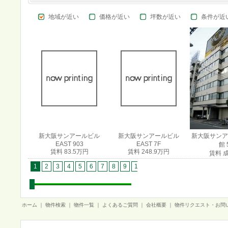
地域が近い
価格が近い
坪数が近い
条件が近
新大阪サンアールビル
新大阪サンアールビル
新大阪サンア
EAST 903
EAST 7F
館 
賃料 83.5万円
賃料 248.9万円
賃料 
1
2
3
4
5
6
7
8
9
10
11
12
13
14
15
1
ホーム
｜
物件検索
｜
物件一覧
｜
よくあるご質問
｜
会社概要
｜
物件リクエスト・お問