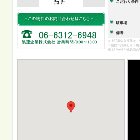
こだわり条件
駐車場
備考
※上記募集条件等は、
※図面等詳細と若干相
※上記物件が成約済の