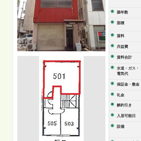
築年数
面積
賃料
共益費
賃料合計
水道・ガス・
電気代
保証金・敷金
礼金
解約引き
入居可能日
設備