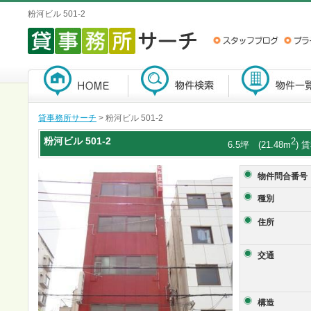
粉河ビル 501-2
貸事務所サーチ
> 粉河ビル 501-2
粉河ビル
501-2
2
6.5坪 (21.48m
) 
物件問合番号
種別
住所
交通
構造