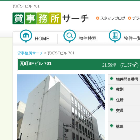
瓦町SFビル 701
貸事務所サーチ
> 瓦町SFビル 701
瓦町SFビル
701
2
21.59坪 (71.37m
物件問合番号
種別
住所
交通
構造