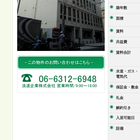
築年数
面積
賃料
共益費
賃料合計
水道・ガス・
電気代
保証金・敷金
礼金
解約引き
入居可能日
設備