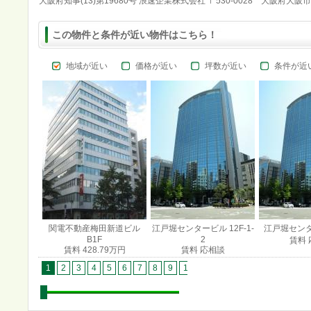
大阪府知事(13)第19680号 浪速企業株式会社 〒530-0028 大阪府大阪
この物件と条件が近い物件はこちら！
地域が近い
価格が近い
坪数が近い
条件が近
関電不動産梅田新道ビル
江戸堀センタービル 12F-1-
江戸堀センター
B1F
2
賃料 
賃料 428.79万円
賃料 応相談
1
2
3
4
5
6
7
8
9
10
11
12
13
14
15
1