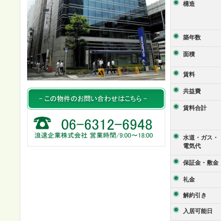
構造
築年数
面積
賃料
共益費
賃料合計
水道・ガス・
電気代
保証金・敷金
礼金
解約引き
入居可能日