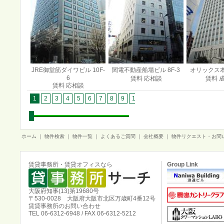
JRE御堂筋ダイワビル 10F-
関電不動産船場ビル 8F-3
オリックス本町
6
賃料 応相談
賃料 
賃料 応相談
1
2
3
4
5
6
7
8
9
10
11
12
13
14
15
1
ホーム
｜
物件検索
｜
物件一覧
｜
よくあるご質問
｜
会社概要
｜
物件リクエスト・お問
賃貸事務所・賃貸オフィスなら
Group Link
大阪府知事(13)第19680号
〒530-0028 大阪府大阪市北区万歳町4番12号
賃貸事務所のお問い合わせ
TEL 06-6312-6948 / FAX 06-6312-5212