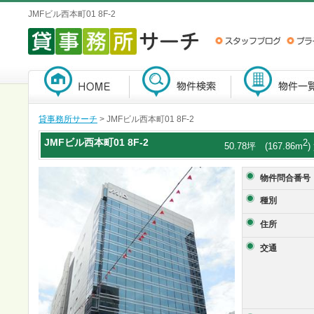
JMFビル西本町01 8F-2
貸事務所サーチ
> JMFビル西本町01 8F-2
JMFビル西本町01
8F-2
2
50.78坪 (167.86m
物件問合番号
種別
住所
交通