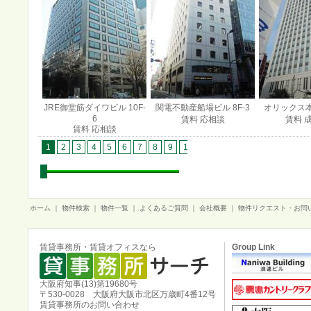
JRE御堂筋ダイワビル 10F-
関電不動産船場ビル 8F-3
オリックス本町
6
賃料 応相談
賃料 
賃料 応相談
1
2
3
4
5
6
7
8
9
10
11
12
13
14
15
1
ホーム
｜
物件検索
｜
物件一覧
｜
よくあるご質問
｜
会社概要
｜
物件リクエスト・お問
賃貸事務所・賃貸オフィスなら
Group Link
大阪府知事(13)第19680号
〒530-0028 大阪府大阪市北区万歳町4番12号
賃貸事務所のお問い合わせ