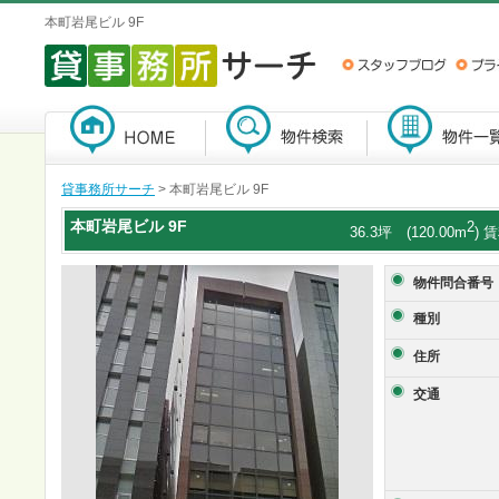
本町岩尾ビル 9F
貸事務所サーチ
> 本町岩尾ビル 9F
本町岩尾ビル
9F
2
36.3坪 (120.00m
) 
物件問合番号
種別
住所
交通