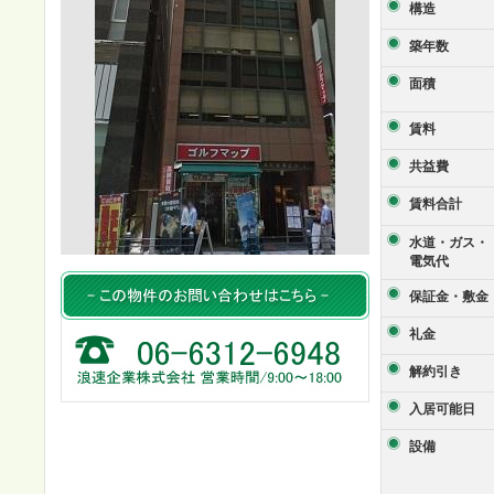
構造
築年数
面積
賃料
共益費
賃料合計
水道・ガス・
電気代
保証金・敷金
礼金
解約引き
入居可能日
設備