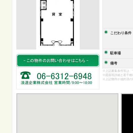
こだわり条件
駐車場
備考
※上記募集条件等は、
※図面等詳細と若干相
※上記物件が成約済の