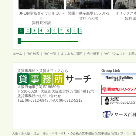
JRE御堂筋ダイワビル 10F-
関電不動産船場ビル 8F-3
オリックス本町
6
賃料 応相談
賃料 
賃料 応相談
1
2
3
4
5
6
7
8
9
10
11
12
13
14
15
1
ホーム
｜
物件検索
｜
物件一覧
｜
よくあるご質問
｜
会社概要
｜
物件リクエスト・お問
賃貸事務所・賃貸オフィスなら
Group Link
大阪府知事(13)第19680号
〒530-0028 大阪府大阪市北区万歳町4番12号
賃貸事務所のお問い合わせ
TEL 06-6312-6948 / FAX 06-6312-5212
大阪・新大阪・江坂・梅田・中津・本町・心斎橋の貸事務所 賃貸事務所 賃貸オフィス・