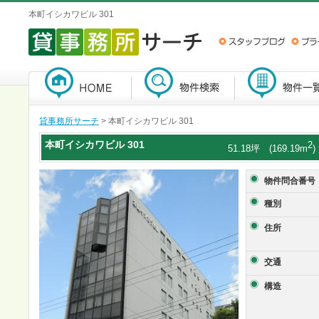
本町イシカワビル 301
貸事務所サーチ
> 本町イシカワビル 301
本町イシカワビル
301
2
51.18坪 (169.19m
物件問合番号
種別
住所
交通
構造