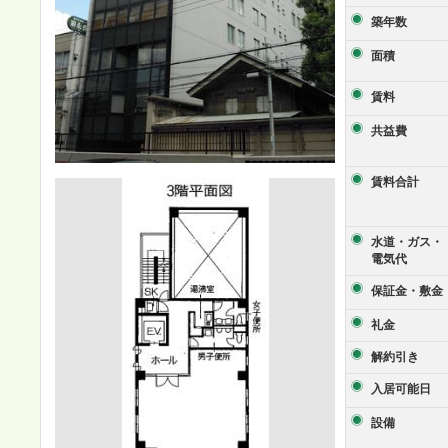
築年数
面積
賃料
共益費
賃料合計
水道・ガス・
電気代
保証金・敷金
礼金
解約引き
入居可能日
設備