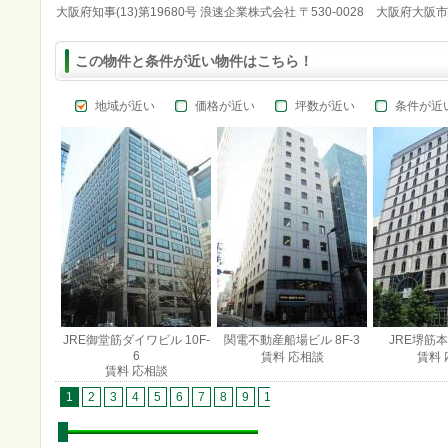
大阪府知事(13)第19680号 浪速企業株式会社 〒530-0028 大阪府大阪
この物件と条件が近い物件はこちら！
地域が近い
価格が近い
坪数が近い
条件が近
JRE御堂筋ダイワビル 10F-
関電不動産船場ビル 8F-3
JRE堺筋本
6
賃料 応相談
賃料 
賃料 応相談
1
2
3
4
5
6
7
8
9
10
11
12
13
14
15
1