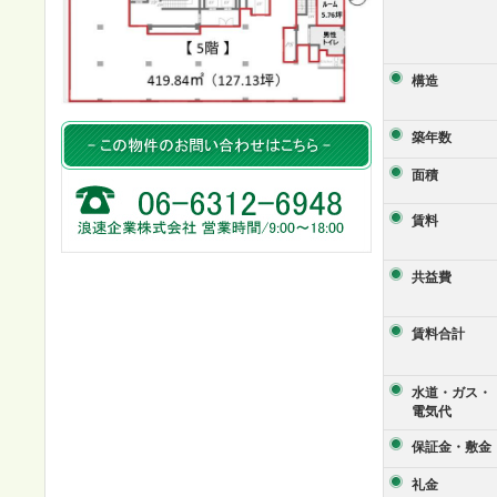
構造
築年数
面積
賃料
共益費
賃料合計
水道・ガス・
電気代
保証金・敷金
礼金