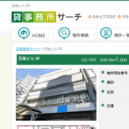
五味ビル 5F
貸事務所サーチ
> 五味ビル 5F
五味ビル
5F
2
132.76坪 (438.86m
) 賃料：
物件問合番号
種別
住所
交通