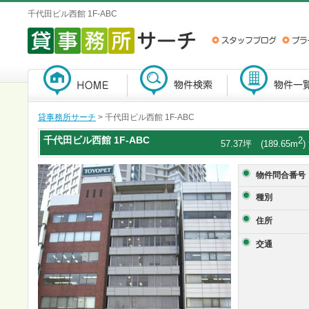
千代田ビル西館 1F-ABC
貸事務所サーチ
> 千代田ビル西館 1F-ABC
千代田ビル西館
1F-ABC
2
57.37坪 (189.65m
物件問合番号
種別
住所
交通