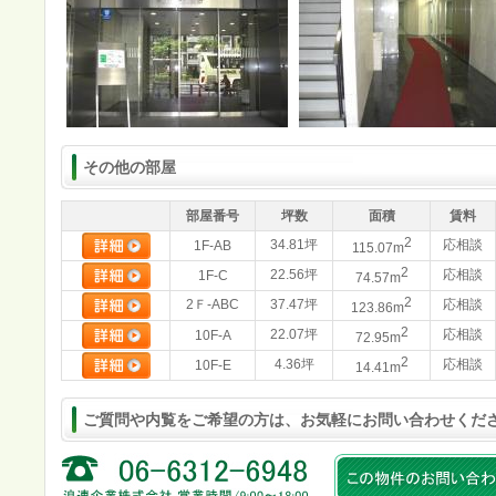
その他の部屋
部屋番号
坪数
面積
賃料
2
34.81坪
応相談
1F-AB
115.07m
2
22.56坪
応相談
1F-C
74.57m
2
2Ｆ-ABC
37.47坪
応相談
123.86m
2
22.07坪
応相談
10F-A
72.95m
2
4.36坪
応相談
10F-E
14.41m
ご質問や内覧をご希望の方は、お気軽にお問い合わせくだ