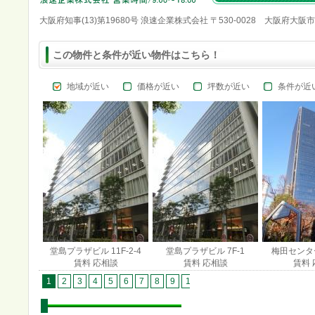
大阪府知事(13)第19680号 浪速企業株式会社 〒530-0028 大阪府大阪
この物件と条件が近い物件はこちら！
地域が近い
価格が近い
坪数が近い
条件が近
堂島プラザビル 11F-2-4
堂島プラザビル 7F-1
梅田センター
賃料 応相談
賃料 応相談
賃料 
1
2
3
4
5
6
7
8
9
10
11
12
13
14
15
1