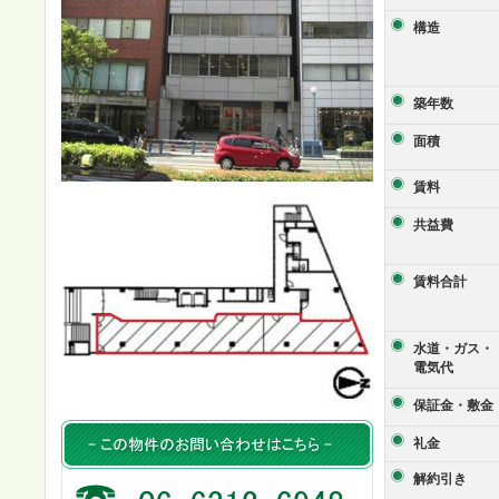
構造
築年数
面積
賃料
共益費
賃料合計
水道・ガス・
電気代
保証金・敷金
礼金
解約引き