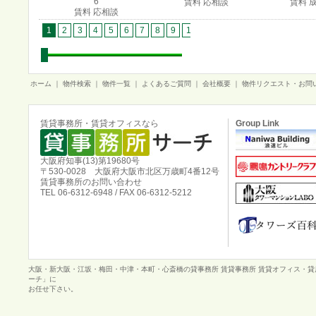
6
賃料 応相談
賃料 
賃料 応相談
1
2
3
4
5
6
7
8
9
10
11
12
13
14
15
1
ホーム
｜
物件検索
｜
物件一覧
｜
よくあるご質問
｜
会社概要
｜
物件リクエスト・お問
賃貸事務所・賃貸オフィスなら
Group Link
大阪府知事(13)第19680号
〒530-0028 大阪府大阪市北区万歳町4番12号
賃貸事務所のお問い合わせ
TEL 06-6312-6948 / FAX 06-6312-5212
大阪・新大阪・江坂・梅田・中津・本町・心斎橋の貸事務所 賃貸事務所 賃貸オフィス・
ーチ」に
お任せ下さい。