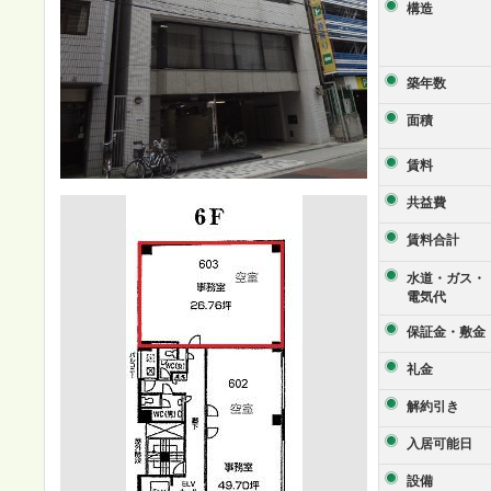
構造
築年数
面積
賃料
共益費
賃料合計
水道・ガス・
電気代
保証金・敷金
礼金
解約引き
入居可能日
設備