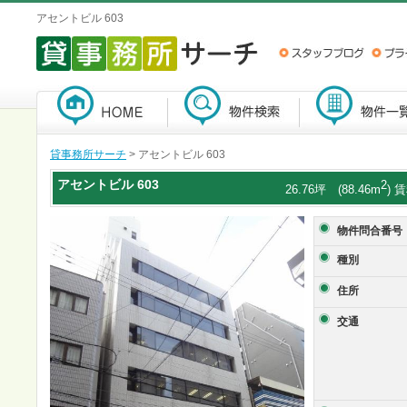
アセントビル 603
貸事務所サーチ
> アセントビル 603
アセントビル
603
2
26.76坪 (88.46m
) 
物件問合番号
種別
住所
交通