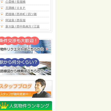
心斎橋 / 長堀橋
天満橋 / ＯＢＰ
肥後橋 / 西本町 / 四ツ橋
阿波座 / 西長堀
新大阪 / 西中島南方 / 江坂