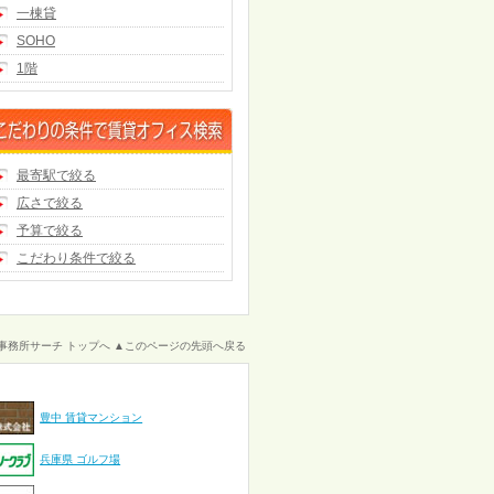
一棟貸
SOHO
1階
最寄駅で絞る
広さで絞る
予算で絞る
こだわり条件で絞る
事務所サーチ トップへ
▲このページの先頭へ戻る
豊中 賃貸マンション
兵庫県 ゴルフ場