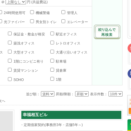
 ＠
円 (共益費込)
24時間使用可
機械警備
管理人
光ファイバー
男女別トイレ
エレベーター
保証金・敷金が格安
駅近オフィス
築浅オフィス
レトロオフィス
ス
大型オフィス
大通り沿いオフィス
1階にコンビニ有り
駐車場
賃貸マンション
貸倉庫
1階
SOHO
並び順：
昇順/降順：
表示件数：
次へ
幸福相互ビル
・定期借家契約(事務所3年・店舗5年～)