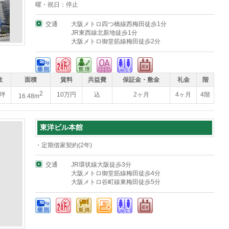
曜・祝日：停止
交通
大阪メトロ四つ橋線西梅田徒歩1分
JR東西線北新地徒歩1分
大阪メトロ御堂筋線梅田徒歩2分
数
面積
賃料
共益費
保証金・敷金
礼金
階
2
8坪
10万円
込
2ヶ月
4ヶ月
4階
16.48m
東洋ビル本館
・定期借家契約(2年)
交通
JR環状線大阪徒歩3分
大阪メトロ御堂筋線梅田徒歩4分
大阪メトロ谷町線東梅田徒歩5分