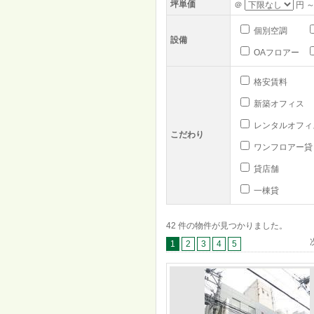
坪単価
＠
円 ～
個別空調
設備
OAフロアー
格安賃料
新築オフィス
レンタルオフィ
こだわり
ワンフロアー貸
貸店舗
一棟貸
42 件の物件が見つかりました。
1
2
3
4
5