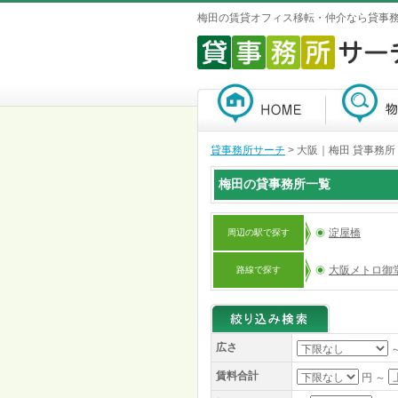
梅田の賃貸オフィス移転・仲介なら貸事
貸事務所サーチ
>
大阪｜梅田 貸事務所
梅田の貸事務所一覧
淀屋橋
周辺の駅で探す
大阪メトロ御
路線で探す
広さ
賃料合計
円 ～