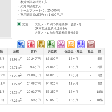
・家賃保証会社要加入
・火災保険要加入
・ネームプレート代：25,000円
・専用部清掃(2回/年)：1,000円/坪
交通
大阪メトロ四つ橋線西梅田徒歩2分
JR東西線北新地徒歩3分
大阪メトロ御堂筋線梅田徒歩6分
数
面積
賃料
共益費
保証金・敷金
礼金
階
2
.8坪
32.24万円
86,800円
12ヶ月
5階
-
81.98m
2
87坪
8.93万円
24,045円
12ヶ月
5階
-
22.71m
2
52坪
24.08万円
64,820円
12ヶ月
7階
-
61.22m
2
52坪
24.08万円
64,820円
12ヶ月
9階
-
61.22m
2
.1坪
20.93万円
56,350円
12ヶ月
18階
-
53.22m
2
.3坪
18.59万円
50,050円
12ヶ月
18階
-
47.27m