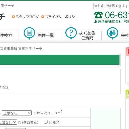
務所サーチ
 賃貸事務所 貸事務所サーチ
堂筋線
2
～
１坪＝約３．３m
円 (共益費込)
応相談