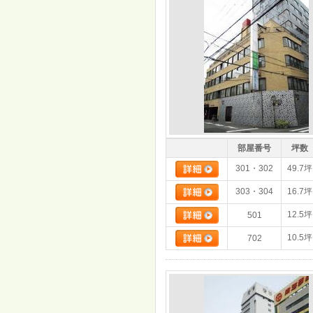
部屋番号
坪数
301・302
49.7坪
303・304
16.7坪
12.5坪
501
10.5坪
702