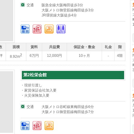
交通
阪急全線大阪梅田徒歩3分
大阪メトロ御堂筋線梅田徒歩3分
JR環状線大阪徒歩4分
数
面積
賃料
共益費
保証金・敷金
礼金
階
2
7坪
6万円
12,000円
10ヶ月
4階
-
8.92m
第2松栄会館
・現状引渡し
・家賃保証会社加入要
・火災保険加入要
交通
大阪メトロ谷町線東梅田徒歩6分
大阪メトロ御堂筋線梅田徒歩7分