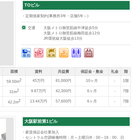
TOビル
・定期借家契約(事務所3年・店舗5年～)
交通
大阪メトロ御堂筋線中津徒歩5分
大阪メトロ御堂筋線梅田徒歩12分
JR環状線大阪徒歩13分
面積
賃料
共益費
保証金・敷金
礼金
階
2
45万円
81,000円
10ヶ月
1階
-
59.50m
2
9.87万円
42,300円
6ヶ月
7階
-
31m
2
13.44万円
57,600円
6ヶ月
7階
-
42.2m
大阪駅前第1ビル
・家賃保証会社要加入
・セントラル空調稼働時間：月～土曜日/8：00～18：00、日