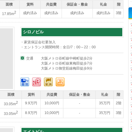
面積
賃料
共益費
保証金・敷金
礼金
階
2
成約済み
成約済み
成約済み
成約済み
3階
17.85m
シロノビル
・家賃保証会社要加入
・エントランス開閉時間：全日/7：00～22：00
交通
大阪メトロ谷町線中崎町徒歩2分
大阪メトロ谷町線東梅田徒歩7分
大阪メトロ御堂筋線梅田徒歩9分
面積
賃料
共益費
保証金・敷金
礼金
階
2
9.9万円
10,000円
35万円
2階
-
33.05m
2
8.9万円
10,000円
35万円
3階
-
33.05m
エイトビル