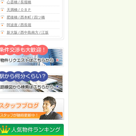
心斎橋 / 長堀橋
天満橋 / ＯＢＰ
肥後橋 / 西本町 / 四ツ橋
阿波座 / 西長堀
新大阪 / 西中島南方 / 江坂