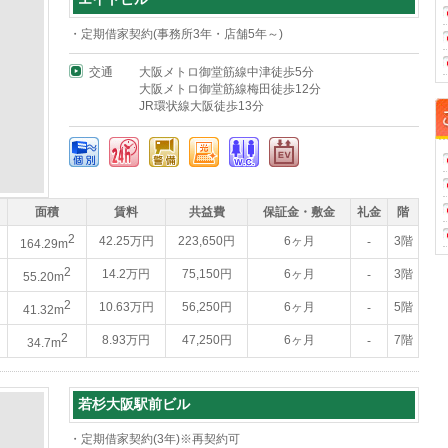
・定期借家契約(事務所3年・店舗5年～)
交通
大阪メトロ御堂筋線中津徒歩5分
大阪メトロ御堂筋線梅田徒歩12分
JR環状線大阪徒歩13分
面積
賃料
共益費
保証金・敷金
礼金
階
2
42.25万円
223,650円
6ヶ月
3階
-
164.29m
2
14.2万円
75,150円
6ヶ月
3階
-
55.20m
2
10.63万円
56,250円
6ヶ月
5階
-
41.32m
2
8.93万円
47,250円
6ヶ月
7階
-
34.7m
若杉大阪駅前ビル
・定期借家契約(3年)※再契約可