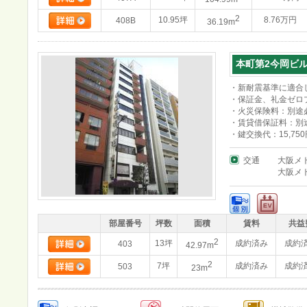
2
10.95坪
8.76万円
408B
36.19m
本町第2今岡ビ
・新耐震基準に適合
・保証金、礼金ゼロ
・火災保険料：別途
・賃貸借保証料：別
・鍵交換代：15,75
交通
大阪メ
大阪メ
部屋番号
坪数
面積
賃料
共益
2
13坪
成約済み
成約
403
42.97m
2
7坪
成約済み
成約
503
23m