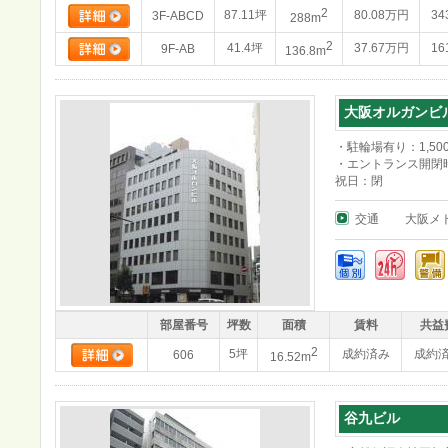
2
87.11坪
80.08万円
34
3F-ABCD
288m
2
41.4坪
37.67万円
16
9F-AB
136.8m
大阪オルガンビ
・駐輪場有り：1,50
・エントランス開閉時
祝日：閉
交通
大阪メ
部屋番号
坪数
面積
賃料
共益
2
5坪
成約済み
成約
606
16.52m
谷九ビル