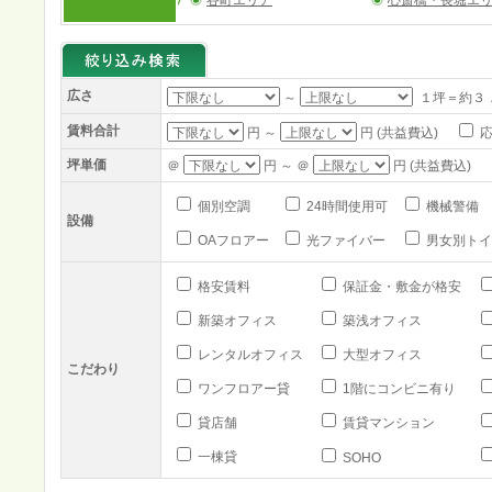
谷町エリア
心斎橋・長堀エ
広さ
～
１坪＝約３
賃料合計
円 ～
円 (共益費込)
応
坪単価
＠
円 ～ ＠
円 (共益費込)
個別空調
24時間使用可
機械警備
設備
OAフロアー
光ファイバー
男女別トイ
格安賃料
保証金・敷金が格安
新築オフィス
築浅オフィス
レンタルオフィス
大型オフィス
こだわり
ワンフロアー貸
1階にコンビニ有り
貸店舗
賃貸マンション
一棟貸
SOHO