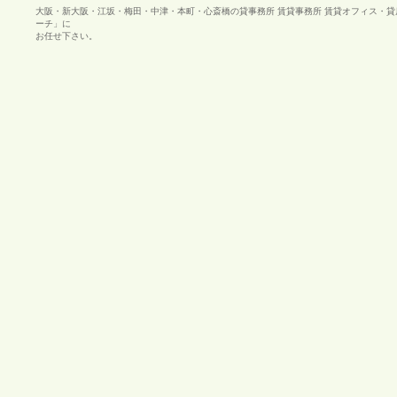
大阪・新大阪・江坂・梅田・中津・本町・心斎橋の貸事務所 賃貸事務所 賃貸オフィス・
ーチ」に
お任せ下さい。