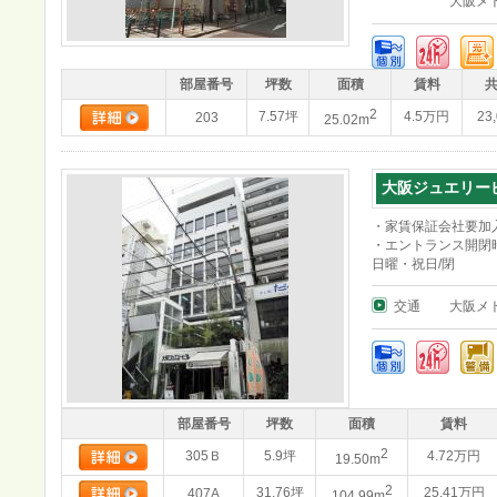
大阪メ
部屋番号
坪数
面積
賃料
2
7.57坪
4.5万円
23
203
25.02m
大阪ジュエリー
・家賃保証会社要加
・エントランス開閉時
日曜・祝日/閉
交通
大阪メ
部屋番号
坪数
面積
賃料
2
305Ｂ
5.9坪
4.72万円
19.50m
2
31.76坪
25.41万円
407A
104.99m