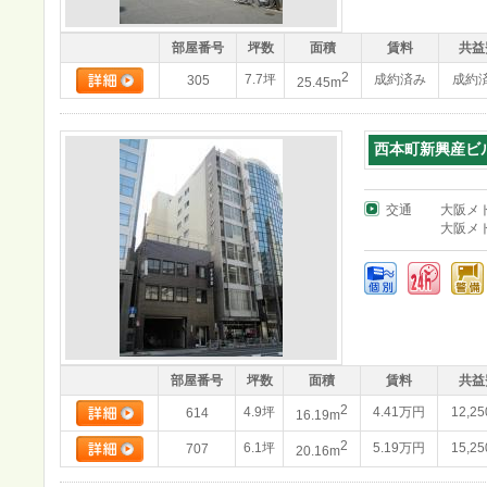
部屋番号
坪数
面積
賃料
共益
2
7.7坪
成約済み
成約
305
25.45m
西本町新興産ビ
交通
大阪メ
大阪メ
部屋番号
坪数
面積
賃料
共益
2
4.9坪
4.41万円
12,2
614
16.19m
2
6.1坪
5.19万円
15,2
707
20.16m