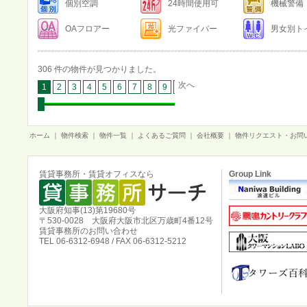
個別空調
24時間使用可
機械警備
OAフロアー
光ファイバー
男女別ト
306 件の物件が見つかりました。
次へ
1
2
3
4
5
6
7
8
9
10
11
12
13
14
15
16
ホーム
｜
物件検索
｜
物件一覧
｜
よくあるご質問
｜
会社概要
｜
物件リクエスト・お問
賃貸事務所・賃貸オフィスなら
Group Link
大阪府知事(13)第19680号
〒530-0028 大阪府大阪市北区万歳町4番12号
賃貸事務所のお問い合わせ
TEL 06-6312-6948 / FAX 06-6312-5212