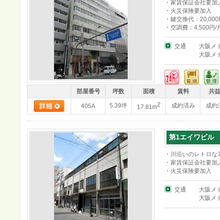
・家賃保証会社要加
・火災保険要加入
・鍵交換代：20,000
・空調費：4,500円/
交通
大阪メ
大阪メ
部屋番号
坪数
面積
賃料
共
2
5.39坪
成約済み
成約
405A
17.81m
第1エイワビル
・川沿いのレトロな
・家賃保証会社要加
・火災保険要加入
交通
大阪メ
大阪メ