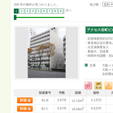
306 件の物件が見つかりました。
並び順：
次へ
1
2
3
4
5
6
7
8
9
10
11
12
13
14
15
16
アクセス谷町ビ
・定期借家契約(203
・家賃保証会社要加
・火災保険要加入
・看板代：別途要
・時間外空調費：別途
交通
大阪メ
大阪メ
近鉄難
部屋番号
坪数
面積
賃料
2
3.67坪
3.1万円
B1-B
12.15m
2
8.07坪
6.6万円
B1-C
26.68m