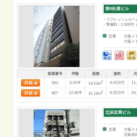
第8松屋ビル
・リフレッシュルー
・警備料：1,500円
交通
大阪メ
大阪メ
部屋番号
坪数
面積
賃料
2
5.91坪
4.43万円
11
503
19.53m
2
12.46坪
9.35万円
24
807
41.19m
北浜近商ビル
交通
大阪メ
京阪本