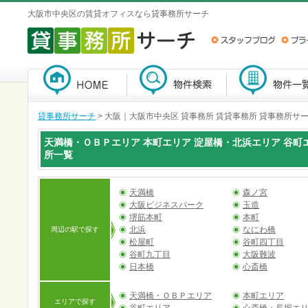
大阪市中央区の賃貸オフィスなら貸事務所サーチ
貸事務所サーチ
>
大阪｜大阪市中央区 貸事務所 賃貸事務所 貸事務所サ
天満橋・ＯＢＰエリア 本町エリア 淀屋橋・北浜エリア 谷町
所一覧
天満橋
森ノ宮
大阪ビジネスパーク
玉造
堺筋本町
本町
北浜
なにわ橋
周辺の駅で探す
松屋町
谷町四丁目
谷町九丁目
大阪難波
日本橋
心斎橋
天満橋・ＯＢＰエリア
本町エリア
エリアで探す