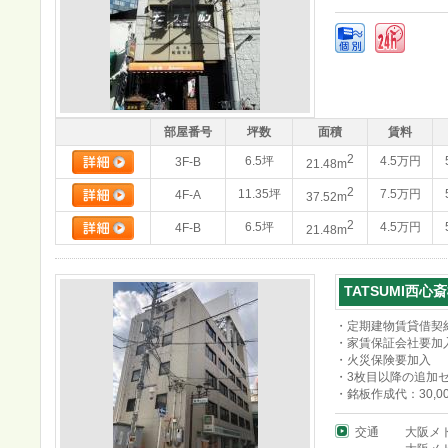
部屋番号
坪数
面積
賃料
2
6.5坪
4.5万円
3F-B
21.48m
2
11.35坪
7.5万円
4F-A
37.52m
2
6.5坪
4.5万円
4F-B
21.48m
TATSUMI西心
・定期建物賃貸借契約(
・家賃保証会社要加
・火災保険要加入
・3枚目以降の追加セキ
・銘板作成代：30,00
交通
大阪メ