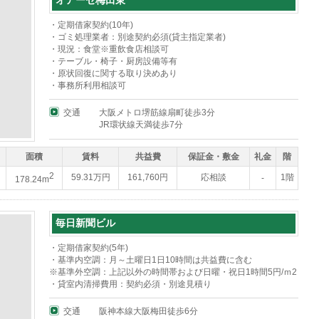
オアーゼ梅田東
・定期借家契約(10年)
・ゴミ処理業者：別途契約必須(貸主指定業者)
・現況：食堂※重飲食店相談可
・テーブル・椅子・厨房設備等有
・原状回復に関する取り決めあり
・事務所利用相談可
交通
大阪メトロ堺筋線扇町徒歩3分
JR環状線天満徒歩7分
面積
賃料
共益費
保証金・敷金
礼金
階
2
59.31万円
161,760円
応相談
1階
-
178.24m
毎日新聞ビル
・定期借家契約(5年)
・基準内空調：月～土曜日1日10時間は共益費に含む
※基準外空調：上記以外の時間帯および日曜・祝日1時間5円/ｍ2
・貸室内清掃費用：契約必須・別途見積り
交通
阪神本線大阪梅田徒歩6分