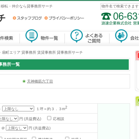
ス移転・仲介なら貸事務所サーチ
扇町エリア 貸事務所 賃貸事務所 貸事務所サーチ
事務所一覧
天神橋筋六丁目
2
～
１坪＝約３．３m
円 (共益費込)
応相談
 ＠
円 (共益費込)