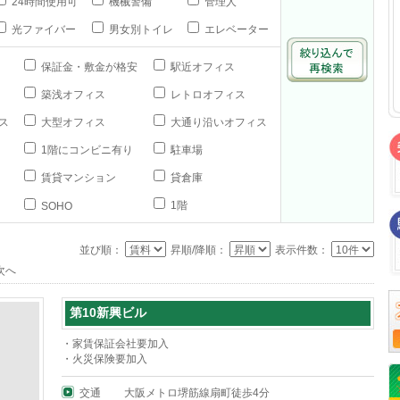
24時間使用可
機械警備
管理人
光ファイバー
男女別トイレ
エレベーター
保証金・敷金が格安
駅近オフィス
築浅オフィス
レトロオフィス
ス
大型オフィス
大通り沿いオフィス
1階にコンビニ有り
駐車場
賃貸マンション
貸倉庫
1階
SOHO
並び順：
昇順/降順：
表示件数：
次へ
第10新興ビル
・家賃保証会社要加入
・火災保険要加入
交通
大阪メトロ堺筋線扇町徒歩4分