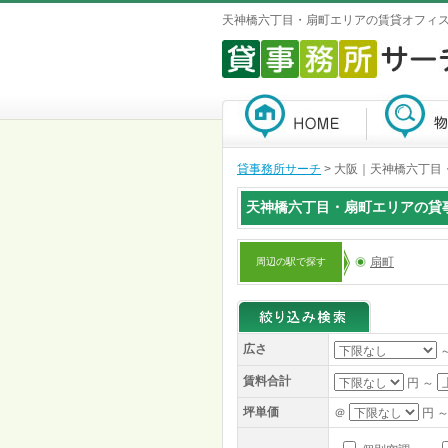
天神橋六丁目・扇町エリアの賃貸オフィ
貸事務所サーチ
>
大阪｜天神橋六丁目・
天神橋六丁目・扇町エリアの貸
扇町
周辺の駅で探す
広さ
賃料合計
円 ～
坪単価
＠
円 ～