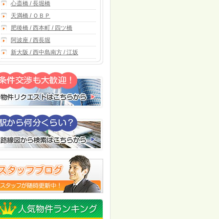
心斎橋 / 長堀橋
天満橋 / ＯＢＰ
肥後橋 / 西本町 / 四ツ橋
阿波座 / 西長堀
新大阪 / 西中島南方 / 江坂