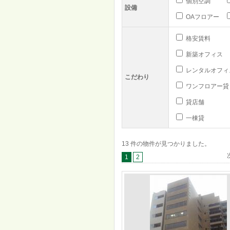
個別空調
設備
OAフロアー
格安賃料
新築オフィス
レンタルオフィ
こだわり
ワンフロアー貸
貸店舗
一棟貸
13 件の物件が見つかりました。
1
2