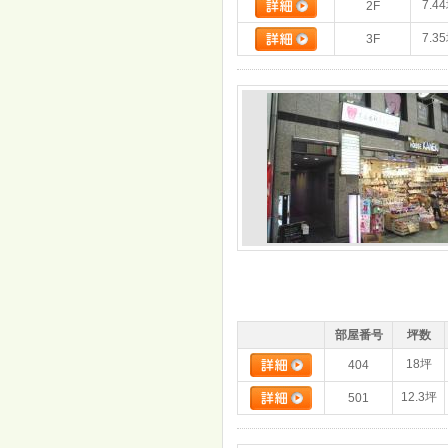
7.4
2F
7.3
3F
部屋番号
坪数
18坪
404
12.3坪
501