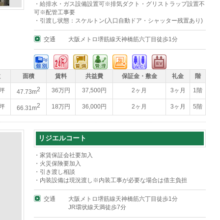
・給排水・ガス設備設置可※排気ダクト・グリストラップ設置不
可※配管工事要
・引渡し状態：スケルトン(入口自動ドア・シャッター残置あり)
交通
大阪メトロ堺筋線天神橋筋六丁目徒歩1分
数
面積
賃料
共益費
保証金・敷金
礼金
階
2
4坪
36万円
37,500円
2ヶ月
3ヶ月
1階
47.73m
2
6坪
18万円
36,000円
2ヶ月
3ヶ月
5階
66.31m
リジエルコート
・家賃保証会社要加入
・火災保険要加入
・引き渡し相談
・内装設備は現況渡し※内装工事が必要な場合は借主負担
交通
大阪メトロ堺筋線天神橋筋六丁目徒歩1分
JR環状線天満徒歩7分