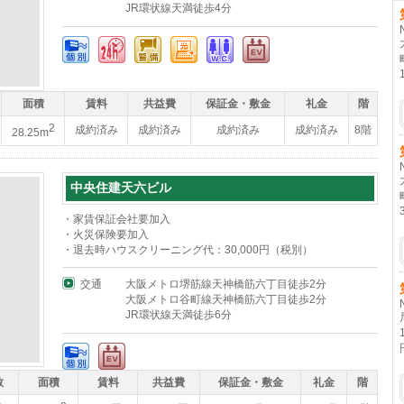
JR環状線天満徒歩4分
面積
賃料
共益費
保証金・敷金
礼金
階
2
成約済み
成約済み
成約済み
成約済み
8階
28.25m
中央住建天六ビル
・家賃保証会社要加入
・火災保険要加入
・退去時ハウスクリーニング代：30,000円（税別）
交通
大阪メトロ堺筋線天神橋筋六丁目徒歩2分
大阪メトロ谷町線天神橋筋六丁目徒歩2分
JR環状線天満徒歩6分
数
面積
賃料
共益費
保証金・敷金
礼金
階