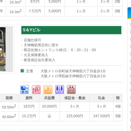
2
4坪
8万円
5,000円
1ヶ月
2ヶ月
2階
24.3m
2
5坪
7.5万円
5,000円
1ヶ月
2ヶ月
3階
24.3m
S＆Yビル
・店舗仕様可
・天神橋筋商店街に面す
・商店街側エントランス/終日： 6：30～21：00
・火災保険要加入
・家賃保証会社要加入
交通
大阪メトロ谷町線天神橋筋六丁目徒歩1分
大阪メトロ堺筋線天神橋筋六丁目徒歩1分
面積
賃料
共益費
保証金・敷金
礼金
階
2
18万円
20,000円
3ヶ月
3ヶ月
4階
59.50m
2
10.2万円
込
225,000円
247,500円
5階
40.66m