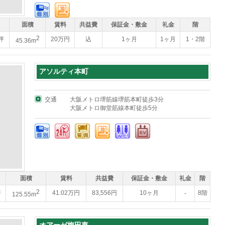
面積
賃料
共益費
保証金・敷金
礼金
階
2
2坪
20万円
込
1ヶ月
1ヶ月
1・2階
45.36m
アソルティ本町
交通
大阪メトロ堺筋線堺筋本町徒歩3分
大阪メトロ御堂筋線本町徒歩5分
面積
賃料
共益費
保証金・敷金
礼金
階
2
坪
41.02万円
83,556円
10ヶ月
8階
-
125.55m