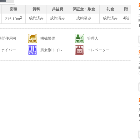
面積
賃料
共益費
保証金・敷金
礼金
階
2
成約済み
成約済み
成約済み
成約済み
4階
215.10m
4時間使用可
機械警備
管理人
ファイバー
男女別トイレ
エレベーター