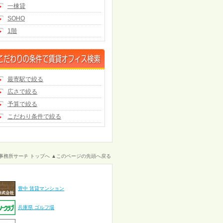
一棟貸
SOHO
1階
最寄駅で絞る
広さで絞る
予算で絞る
こだわり条件で絞る
事務所サーチ トップへ
▲このページの先頭へ戻る
豊中 賃貸マンション
兵庫県 ゴルフ場