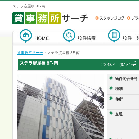
ステラ淀屋橋 8F-南
貸事務所サーチ
> ステラ淀屋橋 8F-南
ステラ淀屋橋
8F-南
2
20.43坪 (67.54m
物件問合番号
種別
住所
交通