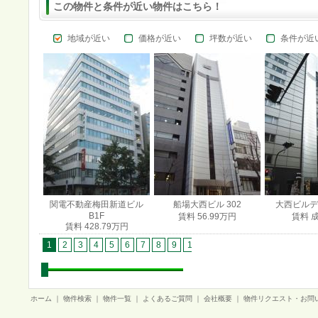
この物件と条件が近い物件はこちら！
地域が近い
価格が近い
坪数が近い
条件が近
関電不動産梅田新道ビル
船場大西ビル 302
大西ビルディ
B1F
賃料 56.99万円
賃料 
賃料 428.79万円
1
2
3
4
5
6
7
8
9
10
11
12
13
14
15
1
ホーム
｜
物件検索
｜
物件一覧
｜
よくあるご質問
｜
会社概要
｜
物件リクエスト・お問