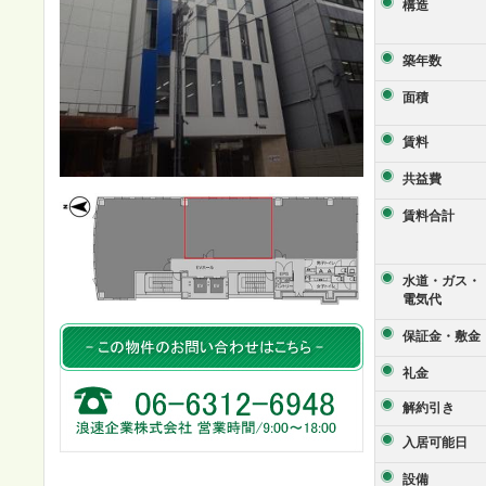
構造
築年数
面積
賃料
共益費
賃料合計
水道・ガス・
電気代
保証金・敷金
礼金
解約引き
入居可能日
設備